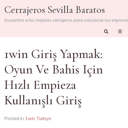
Skip
Cerrajeros Sevilla Baratos
to
content
Encuentra a los mejores cerrajeros para solucionar los imprevi
☰
1win Giriş Yapmak:
Oyun Ve Bahis Için
Hızlı Empieza
Kullanışlı Giriş
Posted in
1win Turkiye