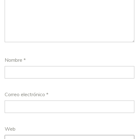
Nombre
*
Correo electrónico
*
Web