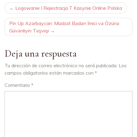
Navegación
Logowanie I Rejestracja T Kasynie Online Polska
de
Pin Up Azərbaycan: Müsbət Bədən İmici və Özünə
entradas
Güvənliyin Təşviqi
Deja una respuesta
Tu dirección de correo electrónico no será publicada.
Los
campos obligatorios están marcados con
*
Comentario
*