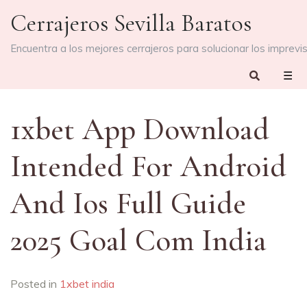
Skip
Cerrajeros Sevilla Baratos
to
content
Encuentra a los mejores cerrajeros para solucionar los imprevi
☰
1xbet App Download
Intended For Android
And Ios Full Guide
2025 Goal Com India
Posted in
1xbet india