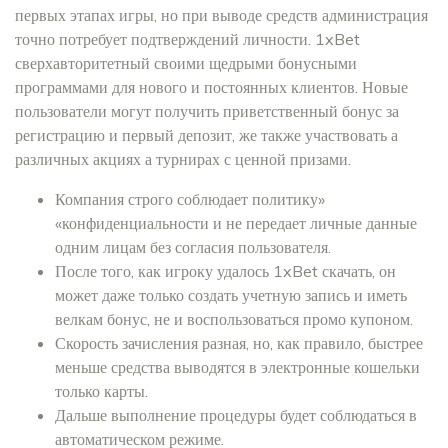
первых этапах игры, но при выводе средств администрация
точно потребует подтверждений личности. 1xBet
сверхавторитетный своими щедрыми бонусными
программами для нового и постоянных клиентов. Новые
пользователи могут получить приветственный бонус за
регистрацию и первый депозит, же также участвовать а
различных акциях а турнирах с ценной призами.
Компания строго соблюдает политику»
«конфиденциальности и не передает личные данные
одним лицам без согласия пользователя.
После того, как игроку удалось 1xBet скачать, он
может даже только создать учетную запись и иметь
велкам бонус, не и воспользоваться промо купоном.
Скорость зачисления разная, но, как правило, быстрее
меньше средства выводятся в электронные кошельки
только карты.
Дальше выполнение процедуры будет соблюдаться в
автоматическом режиме.