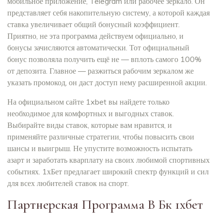
мобильное приложение, Telegram или рабочее зеркало. Он
представляет себя накопительную систему, а которой каждая
ставка увеличивает общий бонусный коэффициент.
Приятно, не эта программа действуем официально, и
бонусы зачисляются автоматически. Тот официальный
бонус позволяла получить ещё не — вплоть самого 100%
от депозита. Главное — разжиться рабочим зеркалом же
указать промокод, он даст доступ нему расширенной акции.
На официальном сайте 1xbet вы найдете только
необходимое для комфортных и выгодных ставок.
Выбирайте виды ставок, которые вам нравится, и
применяйте различные стратегии, чтобы повысить свои
шансы и выигрыш. Не упустите возможность испытать
азарт и заработать кварплату на своих любимой спортивных
событиях. 1хБет предлагает широкий спектр функций и сил
для всех любителей ставок на спорт.
Партнерская Программа В Бк 1хбет