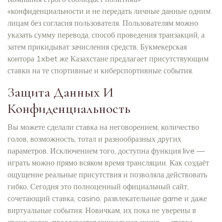
«конфиденциальности и не передать личные данные одним
лицам без согласия пользователя. Пользователям можно
указать сумму перевода, способ проведения транзакций, а
затем прикидыват зачисления средств. Букмекерская
контора 1xbet же Казахстане предлагает присутствующим
ставки на те спортивные и киберспортивные события.
Защита Данных И
Конфиденциальность
Вы можете сделали ставка на неговорением, количество
голов, возможность, тотал и разнообразных других
параметров. Исключением того, доступна функция live —
играть можно прямо всяком время трансляции. Как создаёт
ощущение реальные присутствия и позволяла действовать
гибко. Сегодня это полноценный официальный сайт,
сочетающий ставка, casino, развлекательные game и даже
виртуальные события. Новичкам, их пока не уверены в