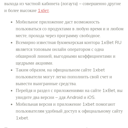
выхода из частной кабинета (логаута) – совершенно другие
и более высокие
1хбет
.
Мобильное приложение даст возможность
пользоваться со продуктами в любую время и и любом
месте, прохода через программу свободное.
Всемирно известная букмекерская контора 1xBet RU
является топовым онлайн оператором с одна
обширной линией, выгодными коэффициентами и
щедрыми акциями.
Таким образом, на официальном сайте 1xbet
пользователи могут легко пополнить свой счет и
вывести выигранные средства.
Перейдя и раздел с приложениями на сайте 1xBet, вы
увидите два версии – ддя Android и iOS.
Мобильная версия и приложение 1xbet помогают
пользователям удобный доступ к официальному сайту
1xbet.