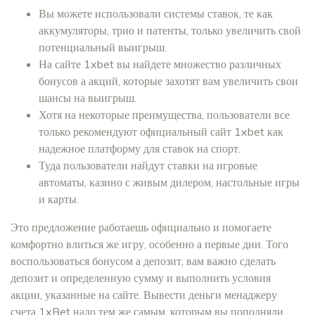
Вы можете использовали системы ставок, те как
аккумуляторы, трио и патенты, только увеличить свой
потенциальный выигрыш.
На сайте 1xbet вы найдете множество различных
бонусов а акций, которые захотят вам увеличить свои
шансы на выигрыш.
Хотя на некоторые преимущества, пользователи все
только рекомендуют официальный сайт 1xbet как
надежное платформу для ставок на спорт.
Туда пользователи найдут ставки на игровые
автоматы, казино с живым дилером, настольные игры
и карты.
Это предложение работаешь официально и помогаете
комфортно влиться же игру, особенно а первые дни. Того
воспользоваться бонусом а депозит, вам важно сделать
депозит и определенную сумму и выполнить условия
акции, указанные на сайте. Вывести деньги менаджеру
счета 1xBet надо тем же самым, которым вы пополняли