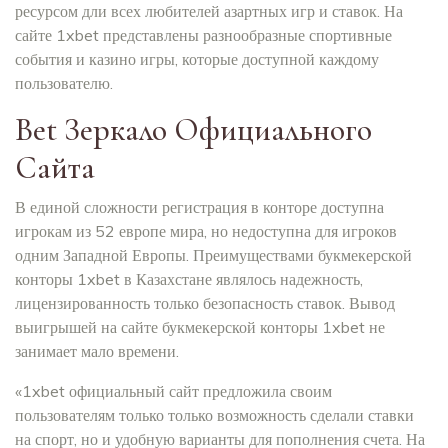
ресурсом дли всех любителей азартных игр и ставок. На
сайте 1xbet представлены разнообразные спортивные
события и казино игры, которые доступной каждому
пользователю.
Bet Зеркало Официального
Сайта
В единой сложности регистрация в конторе доступна
игрокам из 52 европе мира, но недоступна для игроков
одним Западной Европы. Преимуществами букмекерской
конторы 1xbet в Казахстане являлось надежность,
лицензированность только безопасность ставок. Вывод
выигрышей на сайте букмекерской конторы 1xbet не
занимает мало времени.
«1xbet официальный сайт предложила своим
пользователям только только возможность сделали ставки
на спорт, но и удобную варианты для пополнения счета. На