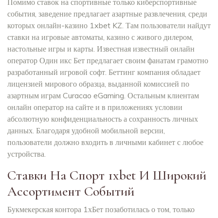
Помимо ставок на спортивные только киберспортивные
события, заведение предлагает азартные развлечения, среди
которых онлайн-казино 1xbet KZ. Там пользователи найдут
ставки на игровые автоматы, казино с живого дилером,
настольные игры и карты. Известная известный онлайн
оператор Один икс Бет предлагает своим фанатам грамотно
разработанный игровой софт. Беттинг компания обладает
лицензией мирового образца, выданной комиссией по
азартным играм Curacao eGaming. Остальным клиентам
онлайн оператор на сайте и в приложениях условии
абсолютную конфиденциальность а сохранность личных
данных. Благодаря удобной мобильной версии,
пользователи должно входить в личными кабинет с любое
устройства.
Ставки На Спорт 1xbet И Широкий
Ассортимент Событий
Букмекерская контора 1хБет позаботилась о том, только