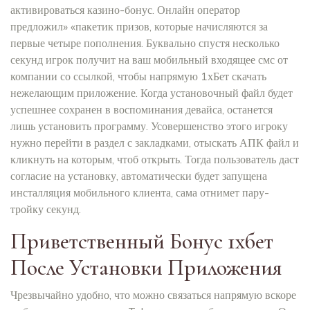
активироваться казино-бонус. Онлайн оператор
предложил» «пакетик призов, которые начисляются за
первые четыре пополнения. Буквально спустя несколько
секунд игрок получит на ваш мобильный входящее смс от
компании со ссылкой, чтобы напрямую 1хБет скачать
нежелающим приложение. Когда установочный файл будет
успешнее сохранен в воспоминания девайса, останется
лишь установить программу. Усовершенство этого игроку
нужно перейти в раздел с закладками, отыскать АПК файл и
кликнуть на которым, чтоб открыть. Тогда пользователь даст
согласие на установку, автоматически будет запущена
инсталляция мобильного клиента, сама отнимет пару-
тройку секунд.
Приветственный Бонус 1хбет
После Установки Приложения
Чрезвычайно удобно, что можно связаться напрямую вскоре