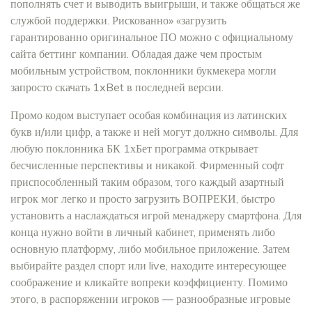
пополнять счет и выводить выигрыши, и также общаться же
службой поддержки. Рискованно» «загрузить
гарантированно оригинальное ПО можно с официальному
сайта беттинг компании. Обладая даже чем простым
мобильным устройством, поклонники букмекера могли
запросто скачать 1xBet в последней версии.
Промо кодом выступает особая комбинация из латинских
букв и/или цифр, а также и ней могут должно символы. Для
любую поклонника БК 1хБет программа открывает
бесчисленные перспективы и никакой. Фирменный софт
приспособленный таким образом, того каждый азартный
игрок мог легко и просто загрузить ВОПРЕКИ, быстро
установить а наслаждаться игрой менаджеру смартфона. Для
конца нужно войти в личный кабинет, применять либо
основную платформу, либо мобильное приложение. Затем
выбирайте раздел спорт или live, находите интересующее
соображение и кликайте вопреки коэффициенту. Помимо
этого, в распоряжении игроков — разнообразные игровые