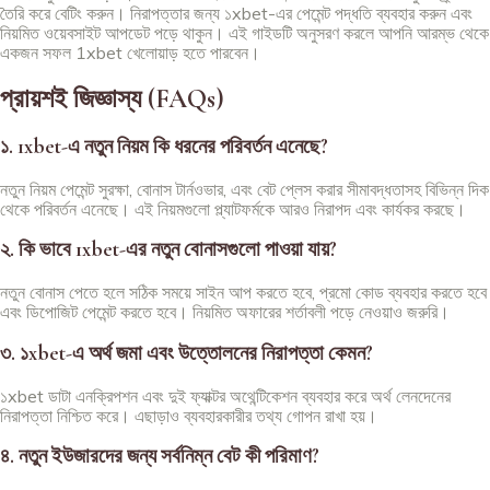
তৈরি করে বেটিং করুন। নিরাপত্তার জন্য ১xbet-এর পেমেন্ট পদ্ধতি ব্যবহার করুন এবং
নিয়মিত ওয়েবসাইট আপডেট পড়ে থাকুন। এই গাইডটি অনুসরণ করলে আপনি আরম্ভ থেকে
একজন সফল 1xbet খেলোয়াড় হতে পারবেন।
প্রায়শই জিজ্ঞাস্য (FAQs)
১. 1xbet-এ নতুন নিয়ম কি ধরনের পরিবর্তন এনেছে?
নতুন নিয়ম পেমেন্ট সুরক্ষা, বোনাস টার্নওভার, এবং বেট প্লেস করার সীমাবদ্ধতাসহ বিভিন্ন দিক
থেকে পরিবর্তন এনেছে। এই নিয়মগুলো প্ল্যাটফর্মকে আরও নিরাপদ এবং কার্যকর করছে।
২. কি ভাবে 1xbet-এর নতুন বোনাসগুলো পাওয়া যায়?
নতুন বোনাস পেতে হলে সঠিক সময়ে সাইন আপ করতে হবে, প্রমো কোড ব্যবহার করতে হবে
এবং ডিপোজিট পেমেন্ট করতে হবে। নিয়মিত অফারের শর্তাবলী পড়ে নেওয়াও জরুরি।
৩. ১xbet-এ অর্থ জমা এবং উত্তোলনের নিরাপত্তা কেমন?
১xbet ডাটা এনক্রিপশন এবং দুই ফ্যাক্টর অথেন্টিকেশন ব্যবহার করে অর্থ লেনদেনের
নিরাপত্তা নিশ্চিত করে। এছাড়াও ব্যবহারকারীর তথ্য গোপন রাখা হয়।
৪. নতুন ইউজারদের জন্য সর্বনিম্ন বেট কী পরিমাণ?