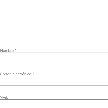
Nombre
*
Correo electrónico
*
Web