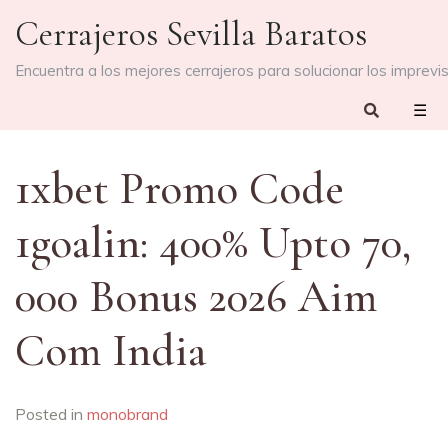
Skip
Cerrajeros Sevilla Baratos
to
content
Encuentra a los mejores cerrajeros para solucionar los imprevi
☰
1xbet Promo Code
1goalin: 400% Upto 70,
000 Bonus 2026 Aim
Com India
Posted in
monobrand