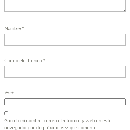
Nombre
*
Correo electrónico
*
Web
Guarda mi nombre, correo electrónico y web en este
navegador para la próxima vez que comente.