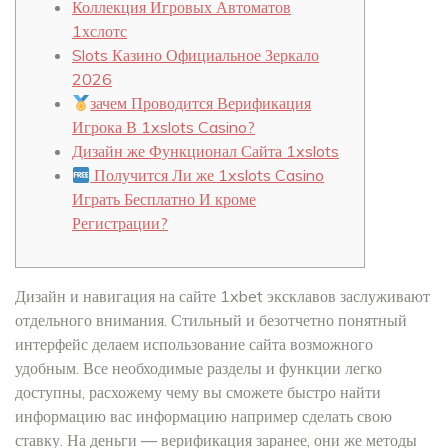
Коллекция Игровых Автоматов
1хслотс
Slots Казино Официальное Зеркало
2026
зачем Проводится Верификация
Игрока В 1xslots Casino?
Дизайн же Функционал Сайта 1xslots
Получится Ли же 1xslots Casino
Играть Бесплатно И кроме
Регистрации?
Дизайн и навигация на сайте 1xbet эксклавов заслуживают
отдельного внимания. Стильный и безотчетно понятный
интерфейс делаем использование сайта возможного
удобным. Все необходимые разделы и функции легко
доступны, расхожему чему вы сможете быстро найти
информацию вас информацию например сделать свою
ставку. На деньги — верификация заранее, они же методы