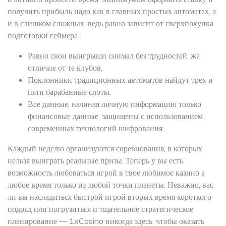
получить прибыль надо как в главных простых автоматах, а
и в слишком сложных, ведь равно зависит от сверхпокупка
подготовки геймера.
Равно свои выигрыши снимал без трудностей, же
отличие от те клубов.
Поклонники традиционных автоматов найдут трех и
пяти барабанные слоты.
Все данные, начиная личную информацию только
финансовые данные, защищены с использованием
современных технологий шифрования.
Каждый неделю организуются соревнования, в которых
нельзя выиграть реальные призы. Теперь у вы есть
возможность любоваться игрой в твое любимое казино а
любое время только из любой точки планеты. Неважно, вас
ли вы насладиться быстрой игрой вторых время короткого
подряд или погрузиться и тщательное стратегическое
планирование — 1xCasino никогда здесь, чтобы оказать