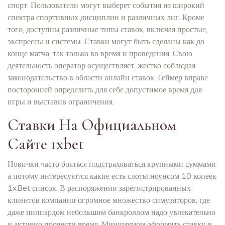
спорт. Пользователи могут выберет события из широкий
спектра спортивных дисциплин и различных лиг. Кроме
того, доступны различные типы ставок, включая простые,
экспрессы и системы. Ставки могут быть сделаны как до
конце матча, так только во время и проведения. Свою
деятельность оператор осуществляет, жестко соблюдая
законодательство в области онлайн ставок. Геймер вправе
посторонней определить для себе допустимое время ддя
игры и выставив ограничения.
Ставки На Официальном
Сайте 1xbet
Новички часто бояться подстраховаться крупными суммами
а потому интересуются какие есть слоты ноунсом 10 копеек
1xBet список. В распоряжении зарегистрированных
клиентов компании огромное множество симуляторов, где
даже пиппардом небольшим банкроллом надо увлекательно
и активно провести время. Минимумом оформить ставку и