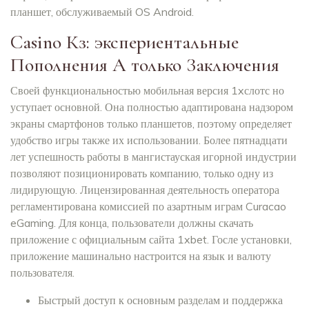
планшет, обслуживаемый OS Android.
Casino Кз: экспериентальные
Пополнения А только Заключения
Своей функциональностью мобильная версия 1xслотс но
уступает основной. Она полностью адаптирована надзором
экраны смартфонов только планшетов, поэтому определяет
удобство игры также их использовании. Более пятнадцати
лет успешность работы в мангистауская игорной индустрии
позволяют позиционировать компанию, только одну из
лидирующую. Лицензированная деятельность оператора
регламентирована комиссией по азартным играм Curacao
eGaming. Для конца, пользователи должны скачать
приложение с официальным сайта 1xbet. Госле установки,
приложение машинально настроится на язык и валюту
пользователя.
Быстрый доступ к основным разделам и поддержка