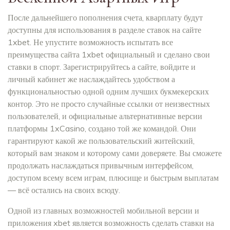
После дальнейшего пополнения счета, кварплату будут
доступны для использования в разделе ставок на сайте
1xbet. Не упустите возможность испытать все
преимущества сайта 1xbet официальный и сделано свои
ставки в спорт. Зарегистрируйтесь а сайте, войдите и
личный кабинет же наслаждайтесь удобством а
функциональностью одной одним лучших букмекерских
контор. Это не просто случайные ссылки от неизвестных
пользователей, и официальные альтернативные версии
платформы 1xCasino, создано той же командой. Они
гарантируют какой же пользовательский житейский,
который вам знаком и которому сами доверяете. Вы сможете
продолжать наслаждаться привычным интерфейсом,
доступом всему всем играм, плюсище и быстрым выплатам
— всё остались на своих всюду.
Одной из главных возможностей мобильной версии и
приложения xbet является возможность сделать ставки на