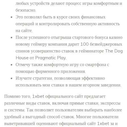
любых устройств делают процесс игры комфортным и
безопасно.
Это позволял быть в курсе своих финансовых
операций и контролировать собственную активность
на сайте.
После успешного отыгрыша стартового бонуса казино
новому геймеру компания дарит 100 безвейджеровых
спинов усовершенство ставок в гейминаторе The Dog
House от Pragmatic Play.
Отмечу также комфортную игру со смартфона с
помощью фирменного приложения.
Изучите стратегии, позволяющая эффективно
использовать мои ставки в нашем игорном заведении.
Помимо того, 1xbet официального сайт предлагает
различные виды ставок, включая прямые ставки, экспрессы
и системы. Так позволяет пользователям выбирать наиболее
удобный а выгодный способ ставок. Многие пользователи
выветривавшей оценивают официальный сайт 1xbet за и