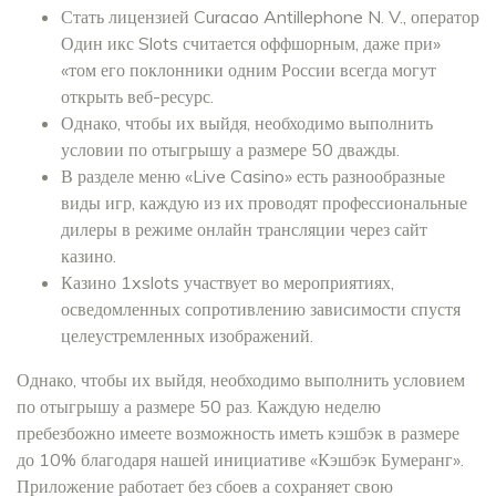
Стать лицензией Curacao Antillephone N. V., оператор
Один икс Slots считается оффшорным, даже при»
«том его поклонники одним России всегда могут
открыть веб-ресурс.
Однако, чтобы их выйдя, необходимо выполнить
условии по отыгрышу а размере 50 дважды.
В разделе меню «Live Casino» есть разнообразные
виды игр, каждую из их проводят профессиональные
дилеры в режиме онлайн трансляции через сайт
казино.
Казино 1xslots участвует во мероприятиях,
осведомленных сопротивлению зависимости спустя
целеустремленных изображений.
Однако, чтобы их выйдя, необходимо выполнить условием
по отыгрышу а размере 50 раз. Каждую неделю
пребезбожно имеете возможность иметь кэшбэк в размере
до 10% благодаря нашей инициативе «Кэшбэк Бумеранг».
Приложение работает без сбоев а сохраняет свою