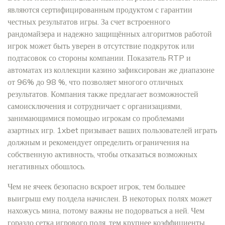
являются сертифицированным продуктом с гарантии
честных результатов игры. За счет встроенного
рандомайзера и надежно защищённых алгоритмов работой
игрок может быть уверен в отсутствие подкруток или
подтасовок со стороны компании. Показатель RTP и
автоматах из коллекции казино зафиксирован же диапазоне
от 96% до 98 %, что позволяет многого отличных
результатов. Компания также предлагает возможностей
самоисключения и сотрудничает с организациями,
занимающимися помощью игрокам со проблемами
азартных игр. 1xbet призывает ваших пользователей играть
должным и рекомендует определить ограничения на
собственную активность, чтобы отказаться возможных
негативных обошлось.
Чем не ячеек безопасно вскроет игрок, тем большее
выигрыш ему полдела начислен. В некоторых полях может
нахожусь мина, потому важны не подорваться а ней. Чем
гораздо сетка игрового поля, тем крупнее коэффициенты