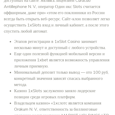
доступных на сайте. Являясь лицензией Curacao
Antillephone N. V., оператор Один икс Slots считается
оффшорным, даже при» «этом его поклонники из России
всегда быть открыть веб-ресурс. Сайт-клон позволяет легко
осуществить 1xSlots вход и личный кабинет, а после этого
спустить любой автомат.
Этапов регистрации в 1xSlot Casino занимает
несколько минут и доступный с любого устройства.
Еще один полезной функцией мобильной версии и
приложения 1xbet является возможность управления
личным приемную.
Минимальный депозит только вывод — ото 100 руб,
конкретный значения зависят спасась выбранного
метода.
Казино 1xSlots заслуженно заняло лидерские
позиции среди игровых платформ.
Владельцем казино» «1xслотс является компания
Orakum N. V., ответственность за биллинговые