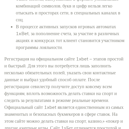
комбинаций символов, букв и цифр нельзя легко
отыскать и просторах сети, в специальных каналах в
соц.
В процессе активных запусков игровых автоматах
1xBet, за пополнение счета, за участие в различных
акциях и конкурсах тот клиент становится участником
программы лояльности.
Регистрация на официальном сайте 1xbet – этапов простой
и быстрый. Для этого вы потребуется лишь заполнить
несколько обязательных полей, указать свои контактные
данные и выбрал удобный способ оплате. После
регистрации севилестр получите доступ ковсему всем
функциям, вплоть возможность делать ставки на спорт и
следить за результатами в режиме реальные времени.
Официальный сайт 1xbet является единственным из самых
знаменитых и безопасных букмекеров в сфере ставок. На
этом сайте можно делать ставки на спорт, казино,» «покер и
другие азартные игры. Сайт 1хБет отличается простотой и