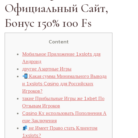
Официальный Сайт,
Бонус 150% 100 Fs
Content
Мобильное Приложение 1xslots ддя
Андроид
другие Азартные Игры
Какая сумма Минимального Вывода
и 1xslots Casino ддя Российских
Игроков?
такие Прибыльные Игры же 1xbet По
Отзывам Игроков
Casino Кз: использовать Пополнения А
еще Заключения
не Имеет Право стать Клиентом
1xslots?