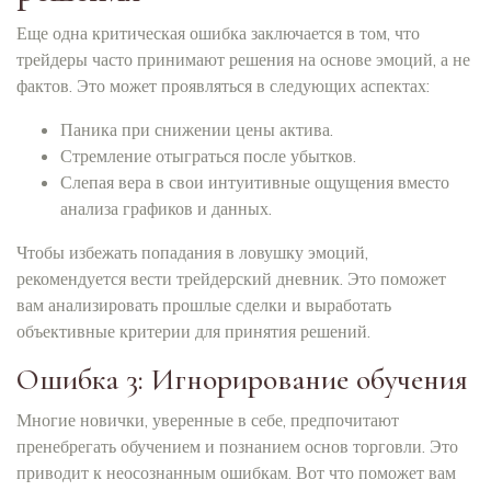
Еще одна критическая ошибка заключается в том, что
трейдеры часто принимают решения на основе эмоций, а не
фактов. Это может проявляться в следующих аспектах:
Паника при снижении цены актива.
Стремление отыграться после убытков.
Слепая вера в свои интуитивные ощущения вместо
анализа графиков и данных.
Чтобы избежать попадания в ловушку эмоций,
рекомендуется вести трейдерский дневник. Это поможет
вам анализировать прошлые сделки и выработать
объективные критерии для принятия решений.
Ошибка 3: Игнорирование обучения
Многие новички, уверенные в себе, предпочитают
пренебрегать обучением и познанием основ торговли. Это
приводит к неосознанным ошибкам. Вот что поможет вам