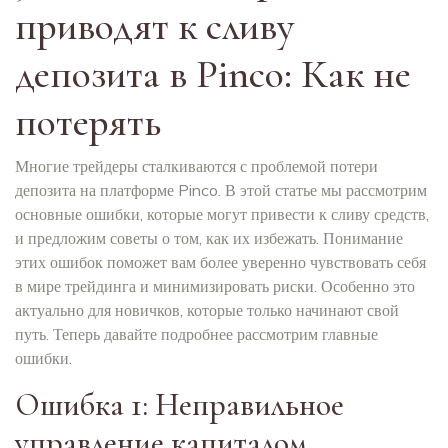
приводят к сливу
депозита в Pinco: Как не
потерять
Многие трейдеры сталкиваются с проблемой потери
депозита на платформе Pinco. В этой статье мы рассмотрим
основные ошибки, которые могут привести к сливу средств,
и предложим советы о том, как их избежать. Понимание
этих ошибок поможет вам более уверенно чувствовать себя
в мире трейдинга и минимизировать риски. Особенно это
актуально для новичков, которые только начинают свой
путь. Теперь давайте подробнее рассмотрим главные
ошибки.
Ошибка 1: Неправильное
управление капиталом