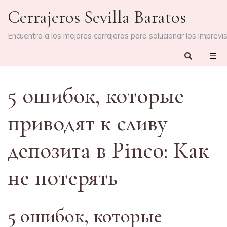
Skip
Cerrajeros Sevilla Baratos
to
content
Encuentra a los mejores cerrajeros para solucionar los imprevi
☰
5 ошибок, которые
приводят к сливу
депозита в Pinco: Как
не потерять
5 ошибок, которые