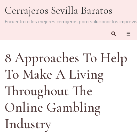
Skip
Cerrajeros Sevilla Baratos
to
content
Encuentra a los mejores cerrajeros para solucionar los imprevi
☰
8 Approaches To Help
To Make A Living
Throughout The
Online Gambling
Industry