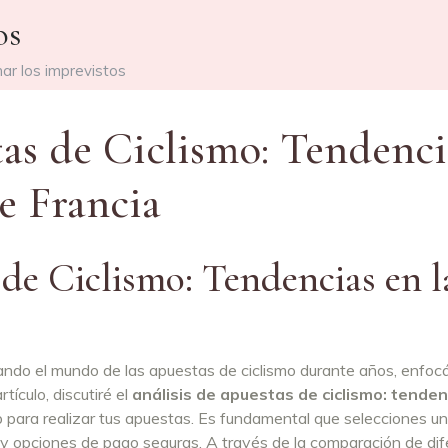
os
nar los imprevistos
as de Ciclismo: Tendencia
e Francia
 de Ciclismo: Tendencias en l
zando el mundo de las apuestas de ciclismo durante años, enf
tículo, discutiré el
análisis de apuestas de ciclismo: tenden
eb para realizar tus apuestas. Es fundamental que selecciones 
 opciones de pago seguras. A través de la comparación de difer