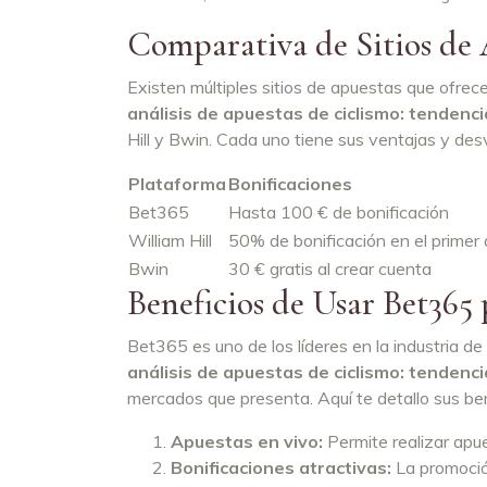
Comparativa de Sitios de 
Existen múltiples sitios de apuestas que ofrec
análisis de apuestas de ciclismo: tendenci
Hill y Bwin. Cada uno tiene sus ventajas y des
Plataforma
Bonificaciones
Bet365
Hasta 100 € de bonificación
William Hill
50% de bonificación en el primer
Bwin
30 € gratis al crear cuenta
Beneficios de Usar Bet365
Bet365 es uno de los líderes en la industria de
análisis de apuestas de ciclismo: tendenci
mercados que presenta. Aquí te detallo sus ben
Apuestas en vivo:
Permite realizar apu
Bonificaciones atractivas:
La promoció