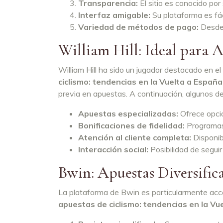
Transparencia:
El sitio es conocido por
Interfaz amigable:
Su plataforma es fáci
Variedad de métodos de pago:
Desde 
William Hill: Ideal para
William Hill ha sido un jugador destacado en el
ciclismo: tendencias en la Vuelta a España
previa en apuestas. A continuación, algunos d
Apuestas especializadas:
Ofrece opcio
Bonificaciones de fidelidad:
Programas
Atención al cliente completa:
Disponib
Interacción social:
Posibilidad de segui
Bwin: Apuestas Diversifica
La plataforma de Bwin es particularmente acces
apuestas de ciclismo: tendencias en la Vue