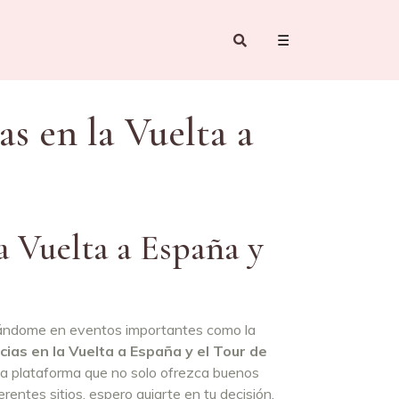
☰
s en la Vuelta a
a Vuelta a España y
ocándome en eventos importantes como la
cias en la Vuelta a España y el Tour de
una plataforma que no solo ofrezca buenos
entes sitios, espero guiarte en tu decisión.