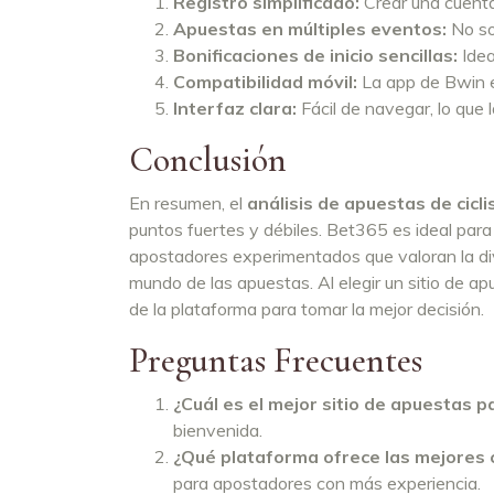
Registro simplificado:
Crear una cuenta
Apuestas en múltiples eventos:
No sol
Bonificaciones de inicio sencillas:
Idea
Compatibilidad móvil:
La app de Bwin e
Interfaz clara:
Fácil de navegar, lo que 
Conclusión
En resumen, el
análisis de apuestas de cicl
puntos fuertes y débiles. Bet365 es ideal para
apostadores experimentados que valoran la div
mundo de las apuestas. Al elegir un sitio de a
de la plataforma para tomar la mejor decisión.
Preguntas Frecuentes
¿Cuál es el mejor sitio de apuestas p
bienvenida.
¿Qué plataforma ofrece las mejores 
para apostadores con más experiencia.