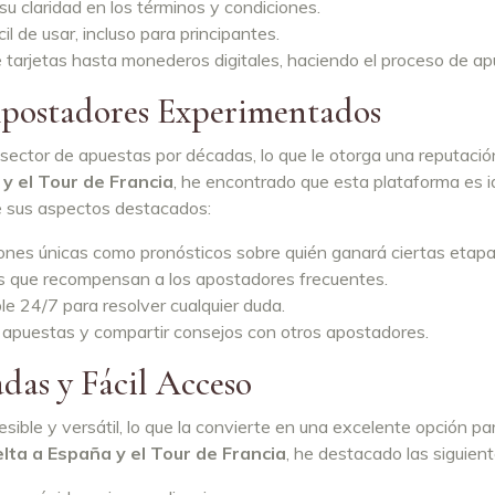
 su claridad en los términos y condiciones.
l de usar, incluso para principantes.
tarjetas hasta monederos digitales, haciendo el proceso de ap
 Apostadores Experimentados
 sector de apuestas por décadas, lo que le otorga una reputació
 y el Tour de Francia
, he encontrado que esta plataforma es i
e sus aspectos destacados:
nes únicas como pronósticos sobre quién ganará ciertas etapa
 que recompensan a los apostadores frecuentes.
le 24/7 para resolver cualquier duda.
r apuestas y compartir consejos con otros apostadores.
das y Fácil Acceso
ible y versátil, lo que la convierte en una excelente opción p
lta a España y el Tour de Francia
, he destacado las siguien