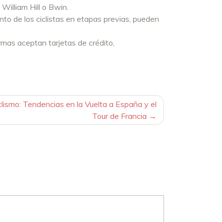
William Hill o Bwin.
to de los ciclistas en etapas previas, pueden
mas aceptan tarjetas de crédito,
lismo: Tendencias en la Vuelta a España y el
Tour de Francia