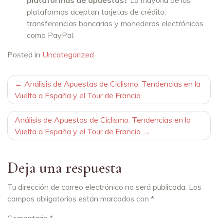
plataformas de apuestas?
La mayoría de las
plataformas aceptan tarjetas de crédito,
transferencias bancarias y monederos electrónicos
como PayPal.
Posted in
Uncategorized
Navegación
Análisis de Apuestas de Ciclismo: Tendencias en la
Vuelta a España y el Tour de Francia
de
entradas
Análisis de Apuestas de Ciclismo: Tendencias en la
Vuelta a España y el Tour de Francia
Deja una respuesta
Tu dirección de correo electrónico no será publicada.
Los
campos obligatorios están marcados con
*