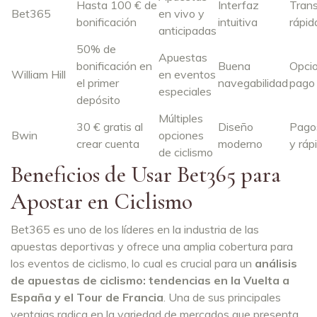
Hasta 100 € de
Interfaz
Trans
Bet365
en vivo y
bonificación
intuitiva
rápid
anticipadas
50% de
Apuestas
bonificación en
Buena
Opci
William Hill
en eventos
el primer
navegabilidad
pago 
especiales
depósito
Múltiples
30 € gratis al
Diseño
Pago
Bwin
opciones
crear cuenta
moderno
y ráp
de ciclismo
Beneficios de Usar Bet365 para
Apostar en Ciclismo
Bet365 es uno de los líderes en la industria de las
apuestas deportivas y ofrece una amplia cobertura para
los eventos de ciclismo, lo cual es crucial para un
análisis
de apuestas de ciclismo: tendencias en la Vuelta a
España y el Tour de Francia
. Una de sus principales
ventajas radica en la variedad de mercados que presenta.