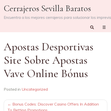
Skip
Cerrajeros Sevilla Baratos
to
content
Encuentra a los mejores cerrajeros para solucionar los imprevi
☰
Apostas Desportivas
Site Sobre Apostas
Vave Online Bónus
Posted in
Uncategorized
Navegación
Bonus Codes: Discover Casino Offers In Addition
To Betting Promotions