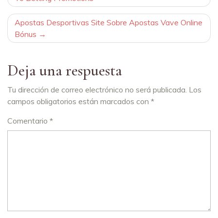
de
entradas
Apostas Desportivas Site Sobre Apostas Vave Online
Bónus
Deja una respuesta
Tu dirección de correo electrónico no será publicada.
Los
campos obligatorios están marcados con
*
Comentario
*