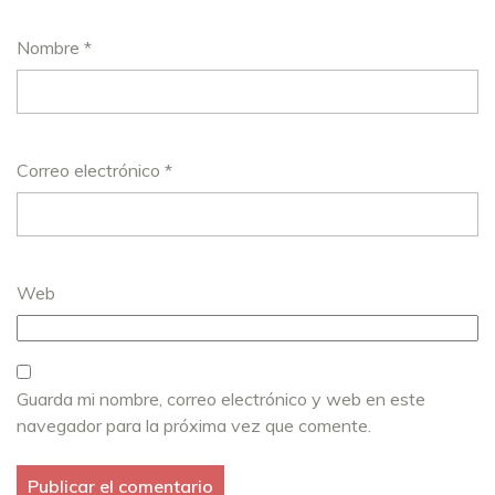
Nombre
*
Correo electrónico
*
Web
Guarda mi nombre, correo electrónico y web en este
navegador para la próxima vez que comente.