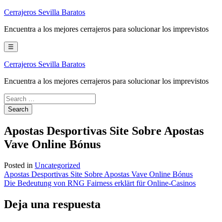
Skip
Cerrajeros Sevilla Baratos
to
Encuentra a los mejores cerrajeros para solucionar los imprevistos
content
☰
Cerrajeros Sevilla Baratos
Encuentra a los mejores cerrajeros para solucionar los imprevistos
Apostas Desportivas Site Sobre Apostas
Vave Online Bónus
Posted in
Uncategorized
Navegación
Apostas Desportivas Site Sobre Apostas Vave Online Bónus
Die Bedeutung von RNG Fairness erklärt für Online-Casinos
de
entradas
Deja una respuesta