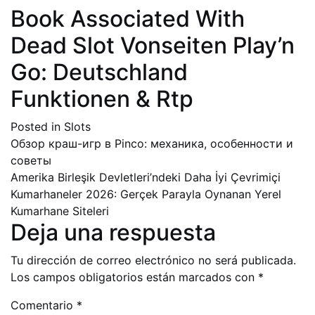
Book Associated With
Dead Slot Vonseiten Play’n
Go: Deutschland
Funktionen & Rtp
Posted in
Slots
Navegación
Обзор краш-игр в Pinco: механика, особенности и
советы
de
Amerika Birleşik Devletleri’ndeki Daha İyi Çevrimiçi
entradas
Kumarhaneler 2026: Gerçek Parayla Oynanan Yerel
Kumarhane Siteleri
Deja una respuesta
Tu dirección de correo electrónico no será publicada.
Los campos obligatorios están marcados con
*
Comentario
*