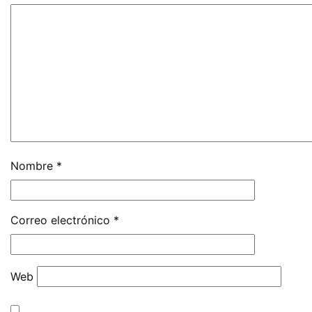
Nombre
*
Correo electrónico
*
Web