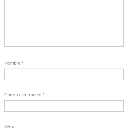
Nombre
*
Correo electrónico
*
Web