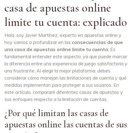
casa de apuestas online
limite tu cuenta: explicado
Hola, soy Javier Martínez, experto en apuestas online y
hoy vamos a profundizar en las
consecuencias de que
una casa de apuestas online limite tu cuenta
. Es
fundamental entender este aspecto, ya que puede marcar
la diferencia entre una experiencia de juego satisfactoria y
una frustrante. Al elegir la mejor plataforma, debes
considerar cómo manejan las limitaciones de cuenta y qué
medidas implementan para proteger a sus usuarios. En
este artículo, compararé diferentes casas de apuestas y
sus enfoques respecto a la limitación de cuentas.
¿Por qué limitan las casas de
apuestas online las cuentas de sus