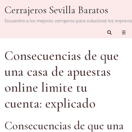
Skip
Cerrajeros Sevilla Baratos
to
content
Encuentra a los mejores cerrajeros para solucionar los imprevi
☰
Consecuencias de que
una casa de apuestas
online limite tu
cuenta: explicado
Consecuencias de que una