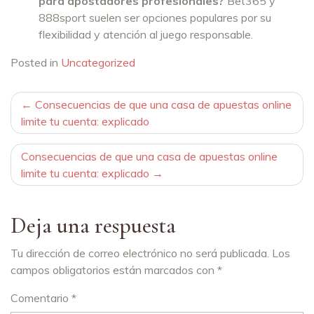
para apostadores profesionales?
Bet365 y
888sport suelen ser opciones populares por su
flexibilidad y atención al juego responsable.
Posted in
Uncategorized
Navegación
Consecuencias de que una casa de apuestas online
limite tu cuenta: explicado
de
entradas
Consecuencias de que una casa de apuestas online
limite tu cuenta: explicado
Deja una respuesta
Tu dirección de correo electrónico no será publicada.
Los
campos obligatorios están marcados con
*
Comentario
*