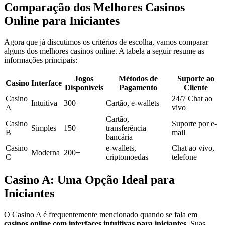
Comparação dos Melhores Casinos
Online para Iniciantes
Agora que já discutimos os critérios de escolha, vamos comparar
alguns dos melhores casinos online. A tabela a seguir resume as
informações principais:
Jogos
Métodos de
Suporte ao
Casino
Interface
Disponíveis
Pagamento
Cliente
Casino
24/7 Chat ao
Intuitiva
300+
Cartão, e-wallets
A
vivo
Cartão,
Casino
Suporte por e-
Simples
150+
transferência
B
mail
bancária
Casino
e-wallets,
Chat ao vivo,
Moderna
200+
C
criptomoedas
telefone
Casino A: Uma Opção Ideal para
Iniciantes
O Casino A é frequentemente mencionado quando se fala em
casinos online com interfaces intuitivas para iniciantes
. Suas