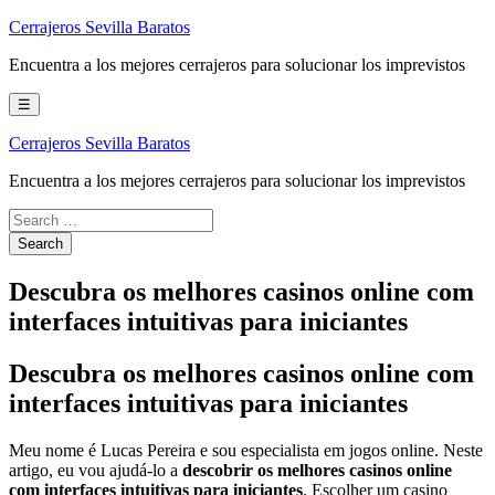
Skip
Cerrajeros Sevilla Baratos
to
Encuentra a los mejores cerrajeros para solucionar los imprevistos
content
☰
Cerrajeros Sevilla Baratos
Encuentra a los mejores cerrajeros para solucionar los imprevistos
Descubra os melhores casinos online com
interfaces intuitivas para iniciantes
Descubra os melhores casinos online com
interfaces intuitivas para iniciantes
Meu nome é Lucas Pereira e sou especialista em jogos online. Neste
artigo, eu vou ajudá-lo a
descobrir os melhores casinos online
com interfaces intuitivas para iniciantes
. Escolher um casino