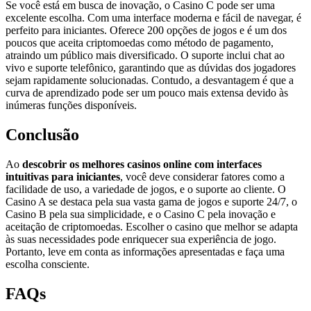
Se você está em busca de inovação, o Casino C pode ser uma
excelente escolha. Com uma interface moderna e fácil de navegar, é
perfeito para iniciantes. Oferece 200 opções de jogos e é um dos
poucos que aceita criptomoedas como método de pagamento,
atraindo um público mais diversificado. O suporte inclui chat ao
vivo e suporte telefônico, garantindo que as dúvidas dos jogadores
sejam rapidamente solucionadas. Contudo, a desvantagem é que a
curva de aprendizado pode ser um pouco mais extensa devido às
inúmeras funções disponíveis.
Conclusão
Ao
descobrir os melhores casinos online com interfaces
intuitivas para iniciantes
, você deve considerar fatores como a
facilidade de uso, a variedade de jogos, e o suporte ao cliente. O
Casino A se destaca pela sua vasta gama de jogos e suporte 24/7, o
Casino B pela sua simplicidade, e o Casino C pela inovação e
aceitação de criptomoedas. Escolher o casino que melhor se adapta
às suas necessidades pode enriquecer sua experiência de jogo.
Portanto, leve em conta as informações apresentadas e faça uma
escolha consciente.
FAQs