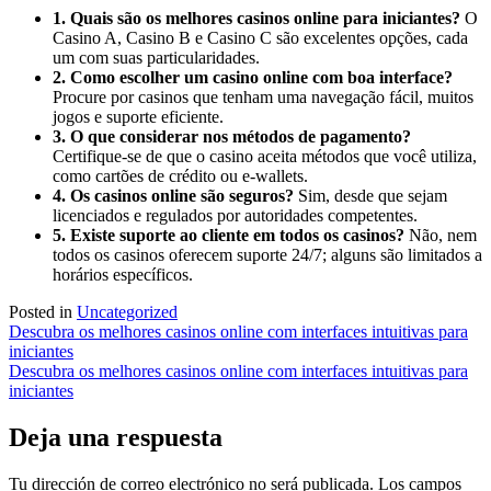
1. Quais são os melhores casinos online para iniciantes?
O
Casino A, Casino B e Casino C são excelentes opções, cada
um com suas particularidades.
2. Como escolher um casino online com boa interface?
Procure por casinos que tenham uma navegação fácil, muitos
jogos e suporte eficiente.
3. O que considerar nos métodos de pagamento?
Certifique-se de que o casino aceita métodos que você utiliza,
como cartões de crédito ou e-wallets.
4. Os casinos online são seguros?
Sim, desde que sejam
licenciados e regulados por autoridades competentes.
5. Existe suporte ao cliente em todos os casinos?
Não, nem
todos os casinos oferecem suporte 24/7; alguns são limitados a
horários específicos.
Posted in
Uncategorized
Navegación
Descubra os melhores casinos online com interfaces intuitivas para
iniciantes
de
Descubra os melhores casinos online com interfaces intuitivas para
entradas
iniciantes
Deja una respuesta
Tu dirección de correo electrónico no será publicada.
Los campos