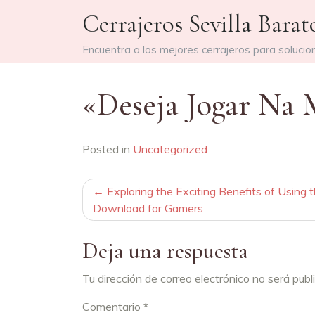
Skip
Cerrajeros Sevilla Barat
to
content
Encuentra a los mejores cerrajeros para solucio
«Deseja Jogar Na 
Posted in
Uncategorized
Navegación
Exploring the Exciting Benefits of Using 
Download for Gamers
de
entradas
Deja una respuesta
Tu dirección de correo electrónico no será publ
Comentario
*