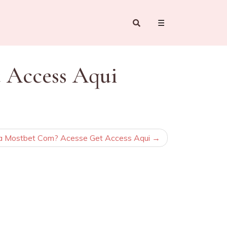
☰
 Access Aqui
Na Mostbet Com? Acesse Get Access Aqui