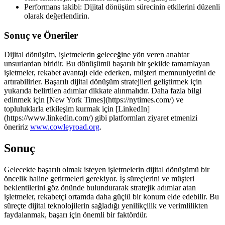
Performans takibi: Dijital dönüşüm sürecinin etkilerini düzenli
olarak değerlendirin.
Sonuç ve Öneriler
Dijital dönüşüm, işletmelerin geleceğine yön veren anahtar
unsurlardan biridir. Bu dönüşümü başarılı bir şekilde tamamlayan
işletmeler, rekabet avantajı elde ederken, müşteri memnuniyetini de
artırabilirler. Başarılı dijital dönüşüm stratejileri geliştirmek için
yukarıda belirtilen adımlar dikkate alınmalıdır. Daha fazla bilgi
edinmek için [New York Times](https://nytimes.com/) ve
topluluklarla etkileşim kurmak için [LinkedIn]
(https://www.linkedin.com/) gibi platformları ziyaret etmenizi
öneririz
www.cowleyroad.org
.
Sonuç
Gelecekte başarılı olmak isteyen işletmelerin dijital dönüşümü bir
öncelik haline getirmeleri gerekiyor. İş süreçlerini ve müşteri
beklentilerini göz önünde bulundurarak stratejik adımlar atan
işletmeler, rekabetçi ortamda daha güçlü bir konum elde edebilir. Bu
süreçte dijital teknolojilerin sağladığı yenilikçilik ve verimlilikten
faydalanmak, başarı için önemli bir faktördür.