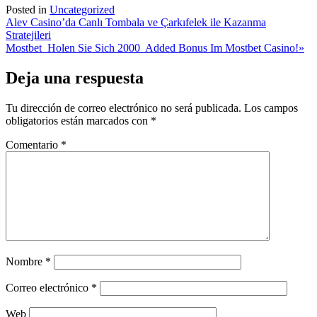
Posted in
Uncategorized
Navegación
Alev Casino’da Canlı Tombala ve Çarkıfelek ile Kazanma
Stratejileri
de
Mostbet ️ Holen Sie Sich 2000 Added Bonus Im Mostbet Casino!»
entradas
Deja una respuesta
Tu dirección de correo electrónico no será publicada.
Los campos
obligatorios están marcados con
*
Comentario
*
Nombre
*
Correo electrónico
*
Web