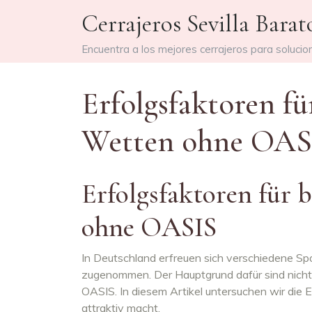
Skip
Cerrajeros Sevilla Barat
to
content
Encuentra a los mejores cerrajeros para solucio
Erfolgsfaktoren f
Wetten ohne OAS
Erfolgsfaktoren für 
ohne OASIS
In Deutschland erfreuen sich verschiedene Spo
zugenommen. Der Hauptgrund dafür sind nicht 
OASIS. In diesem Artikel untersuchen wir die 
attraktiv macht.