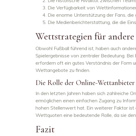
Die historische Rivalität zwischen Team
Die Verfügbarkeit von Wettinformationen
Die enorme Unterstützung der Fans, di
Die Medienberichterstattung, die die Eins
Wettstrategien für andere
Obwohl Fußball führend ist, haben auch andere
Spielergebnisse von zentraler Bedeutung. Bei 
erfordern oft ein gutes Verständnis der Form un
Wettangebote zu finden.
Die Rolle der Online-Wettanbieter
In den letzten Jahren haben sich zahlreiche O
ermöglichen einen einfachen Zugang zu Informa
hohen Stellenwert hat. Ein weiterer Faktor ist 
Wettquoten eine bedeutende Rolle, da sie den
Fazit