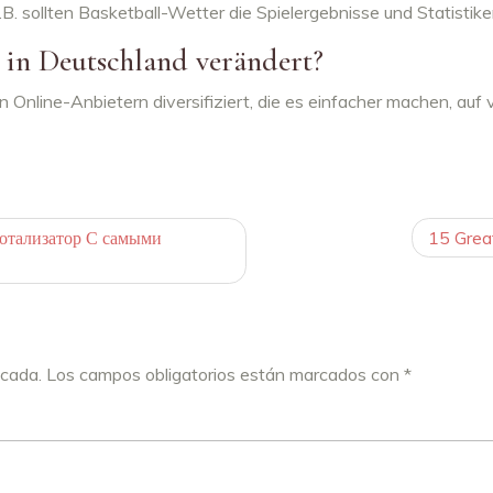
z.B. sollten Basketball-Wetter die Spielergebnisse und Statistik
 in Deutschland verändert?
 Online-Anbietern diversifiziert, die es einfacher machen, au
отализатор С самыми
15 Grea
icada.
Los campos obligatorios están marcados con
*