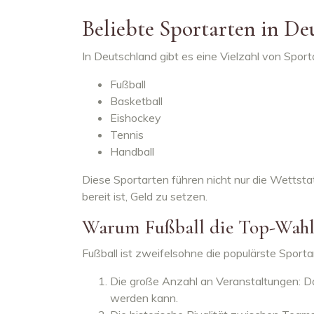
Beliebte Sportarten in De
In Deutschland gibt es eine Vielzahl von Sport
Fußball
Basketball
Eishockey
Tennis
Handball
Diese Sportarten führen nicht nur die Wettstati
bereit ist, Geld zu setzen.
Warum Fußball die Top-Wahl 
Fußball ist zweifelsohne die populärste Sportar
Die große Anzahl an Veranstaltungen: Da
werden kann.