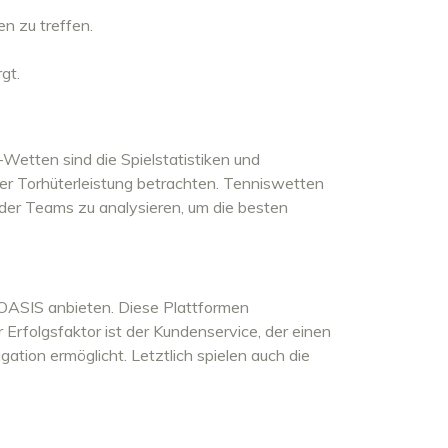
n zu treffen.
gt.
Wetten sind die Spielstatistiken und
der Torhüterleistung betrachten. Tenniswetten
en der Teams zu analysieren, um die besten
e OASIS anbieten. Diese Plattformen
Erfolgsfaktor ist der Kundenservice, der einen
gation ermöglicht. Letztlich spielen auch die