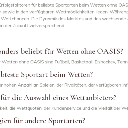
rfolgsfaktoren für beliebte Sportarten beim Wetten ohne OASIS
 sowie in den verfügbaren Wettmöglichkeiten liegen. Währen
tive Wettchancen. Die Dynamik des Marktes und das wachsende 
in der Zukunft vielversprechend.
sonders beliebt für Wetten ohne OASIS?
r Wetten ohne OASIS sind Fußball, Basketball, Eishockey, Tenn
ebteste Sportart beim Wetten?
der hohen Anzahl an Spielen, der Rivalitäten, der verfügbaren 
 für die Auswahl eines Wettanbieters?
keit, die Wettquoten, der Kundenservice und die Vielfalt der W
egien für andere Sportarten?