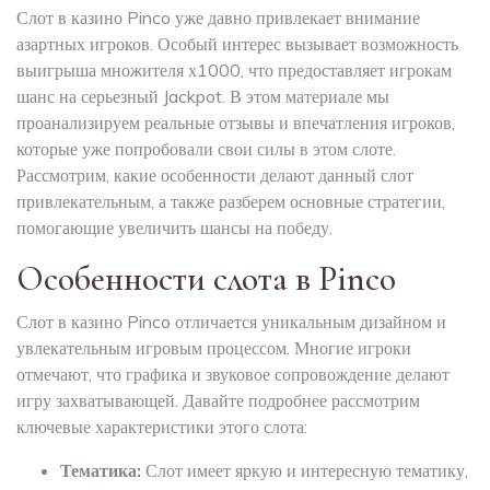
Слот в казино Pinco уже давно привлекает внимание
азартных игроков. Особый интерес вызывает возможность
выигрыша множителя х1000, что предоставляет игрокам
шанс на серьезный Jackpot. В этом материале мы
проанализируем реальные отзывы и впечатления игроков,
которые уже попробовали свои силы в этом слоте.
Рассмотрим, какие особенности делают данный слот
привлекательным, а также разберем основные стратегии,
помогающие увеличить шансы на победу.
Особенности слота в Pinco
Слот в казино Pinco отличается уникальным дизайном и
увлекательным игровым процессом. Многие игроки
отмечают, что графика и звуковое сопровождение делают
игру захватывающей. Давайте подробнее рассмотрим
ключевые характеристики этого слота:
Тематика:
Слот имеет яркую и интересную тематику,