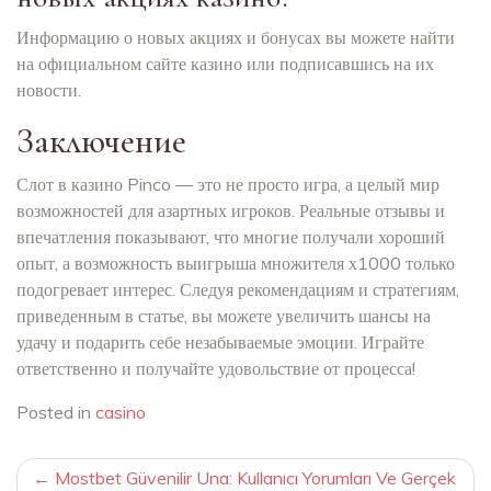
Информацию о новых акциях и бонусах вы можете найти
на официальном сайте казино или подписавшись на их
новости.
Заключение
Слот в казино Pinco — это не просто игра, а целый мир
возможностей для азартных игроков. Реальные отзывы и
впечатления показывают, что многие получали хороший
опыт, а возможность выигрыша множителя х1000 только
подогревает интерес. Следуя рекомендациям и стратегиям,
приведенным в статье, вы можете увеличить шансы на
удачу и подарить себе незабываемые эмоции. Играйте
ответственно и получайте удовольствие от процесса!
Posted in
casino
Navegación
Mostbet Güvenilir Una: Kullanıcı Yorumları Ve Gerçek