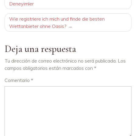
Deneyimler
de
entradas
Wie registriere ich mich und finde die besten
Wettanbieter ohne Oasis?
Deja una respuesta
Tu dirección de correo electrónico no será publicada.
Los
campos obligatorios están marcados con
*
Comentario
*