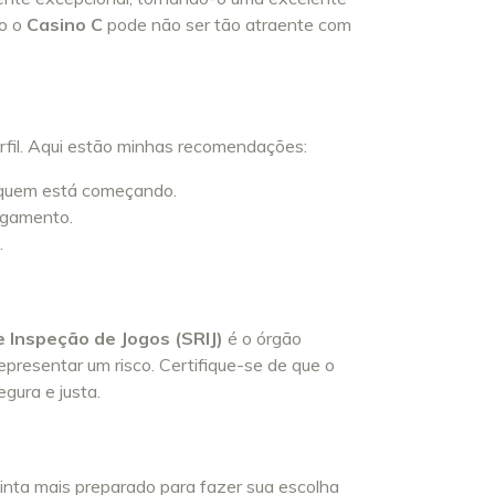
to o
Casino C
pode não ser tão atraente com
rfil. Aqui estão minhas recomendações:
a quem está começando.
agamento.
.
 Inspeção de Jogos (SRIJ)
é o órgão
epresentar um risco. Certifique-se de que o
gura e justa.
sinta mais preparado para fazer sua escolha