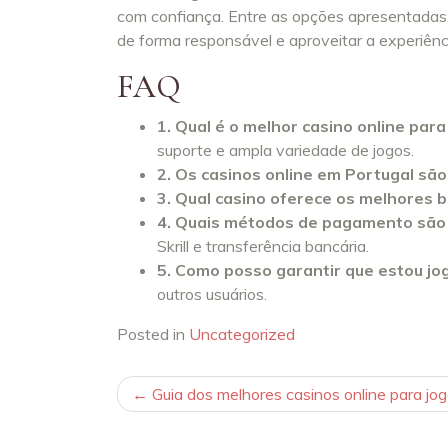
com confiança. Entre as opções apresentadas,
de forma responsável e aproveitar a experiênc
FAQ
1. Qual é o melhor casino online par
suporte e ampla variedade de jogos.
2. Os casinos online em Portugal sã
3. Qual casino oferece os melhores 
4. Quais métodos de pagamento são 
Skrill e transferência bancária.
5. Como posso garantir que estou jo
outros usuários.
Posted in
Uncategorized
Navegación
Guia dos melhores casinos online para jo
de