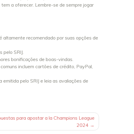
a tem a oferecer. Lembre-se de sempre jogar
é altamente recomendado por suas opções de
 pelo SRIJ.
res bonificações de boas-vindas.
omuns incluem cartões de crédito, PayPal,
a emitida pelo SRIJ e leia as avaliações de
puestas para apostar a la Champions League
2024