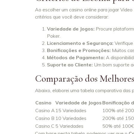
Ao escolher um casino online para jogar Video
critérios que você deve considerar:
Variedade de Jogos:
Procure plataform
Poker.
Licenciamento e Segurança:
Verifique
Bonificações e Promoções:
Muitos cas
Métodos de Pagamento:
A disponibili
Suporte ao Cliente:
Um bom suporte ao 
Comparação dos Melhores 
Abaixo, elaborei uma tabela comparativa das p
Casino
Variedade de Jogos
Bonificação 
Casino A
15 Variedades
100% até 20
Casino B
10 Variedades
200% até 15
Casino C
5 Variedades
50% até 100€
Com base nesta tabela, podemos ver que o
Ca