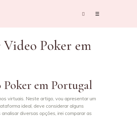
☰
ar Video Poker em
o Poker em Portugal
os virtuais. Neste artigo, vou apresentar um
ataforma ideal, deve considerar alguns
analisar diversas opções, irei comparar as