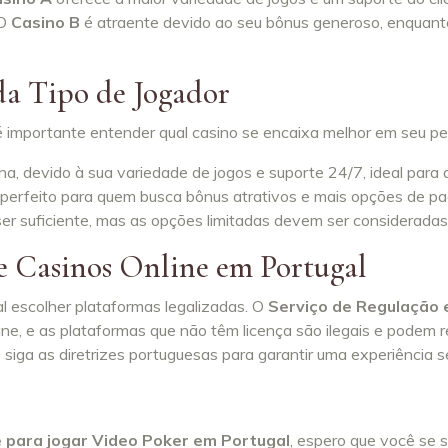
 O
Casino B
é atraente devido ao seu bônus generoso, enquan
a Tipo de Jogador
é importante entender qual casino se encaixa melhor em seu pe
ha, devido à sua variedade de jogos e suporte 24/7, ideal par
perfeito para quem busca bônus atrativos e mais opções de p
er suficiente, mas as opções limitadas devem ser consideradas
e Casinos Online em Portugal
al escolher plataformas legalizadas. O
Serviço de Regulação e
ne, e as plataformas que não têm licença são ilegais e podem r
 siga as diretrizes portuguesas para garantir uma experiência se
e para jogar Video Poker em Portugal
, espero que você se 