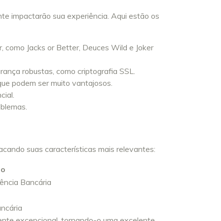
te impactarão sua experiência. Aqui estão os
 como Jacks or Better, Deuces Wild e Joker
rança robustas, como criptografia SSL.
ue podem ser muito vantajosos.
ial.
oblemas.
acando suas características mais relevantes:
to
rência Bancária
ancária
iente excepcional, tornando-o uma excelente