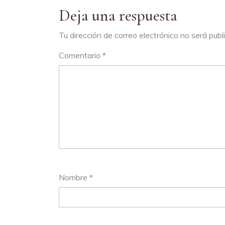
entradas
Deja una respuesta
Tu dirección de correo electrónico no será publ
Comentario
*
Nombre
*