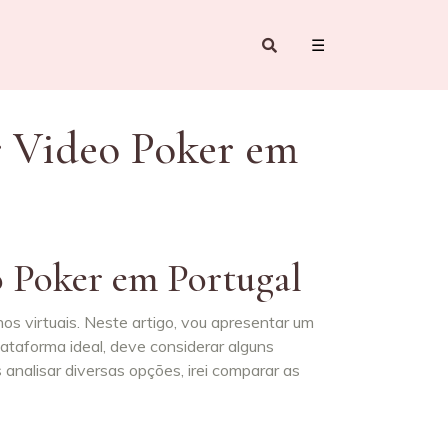
☰
ar Video Poker em
o Poker em Portugal
os virtuais. Neste artigo, vou apresentar um
ataforma ideal, deve considerar alguns
analisar diversas opções, irei comparar as