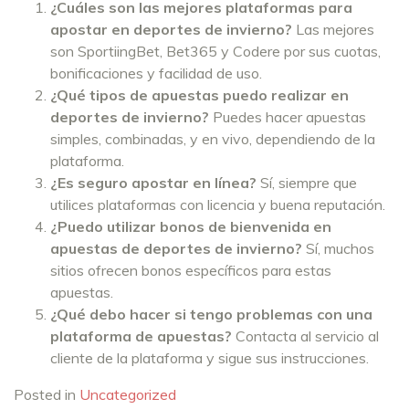
¿Cuáles son las mejores plataformas para
apostar en deportes de invierno?
Las mejores
son SportiingBet, Bet365 y Codere por sus cuotas,
bonificaciones y facilidad de uso.
¿Qué tipos de apuestas puedo realizar en
deportes de invierno?
Puedes hacer apuestas
simples, combinadas, y en vivo, dependiendo de la
plataforma.
¿Es seguro apostar en línea?
Sí, siempre que
utilices plataformas con licencia y buena reputación.
¿Puedo utilizar bonos de bienvenida en
apuestas de deportes de invierno?
Sí, muchos
sitios ofrecen bonos específicos para estas
apuestas.
¿Qué debo hacer si tengo problemas con una
plataforma de apuestas?
Contacta al servicio al
cliente de la plataforma y sigue sus instrucciones.
Posted in
Uncategorized