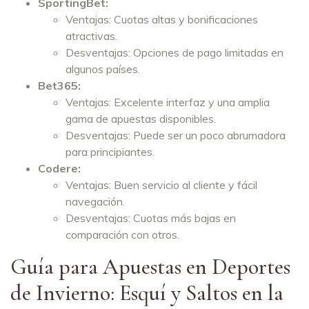
SportingBet:
Ventajas: Cuotas altas y bonificaciones
atractivas.
Desventajas: Opciones de pago limitadas en
algunos países.
Bet365:
Ventajas: Excelente interfaz y una amplia
gama de apuestas disponibles.
Desventajas: Puede ser un poco abrumadora
para principiantes.
Codere:
Ventajas: Buen servicio al cliente y fácil
navegación.
Desventajas: Cuotas más bajas en
comparación con otros.
Guía para Apuestas en Deportes
de Invierno: Esquí y Saltos en la