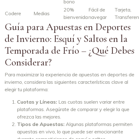
bono
20%
Fácil de
Tarjeta,
Codere
Medias
bienvenida
navegar
Transferen
Guía para Apuestas en Deportes
de Invierno: Esquí y Saltos en la
Temporada de Frío – ¿Qué Debes
Considerar?
Para maximizar la experiencia de apuestas en deportes de
invierno, considera las siguientes características clave al
elegir tu plataforma:
Cuotas y Líneas:
Las cuotas suelen variar entre
plataformas. Asegúrate de comparar y elegir la que
ofrezca las mejores.
Tipos de Apuestas:
Algunas plataformas permiten
apuestas en vivo, lo que puede ser emocionante