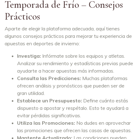
Temporada de Frío – Consejos
Prácticos
Aparte de elegir la plataforma adecuada, aquí tienes
algunos consejos prácticos para mejorar tu experiencia de
apuestas en deportes de invierno:
Investiga:
Infórmate sobre los equipos y atletas.
Analizar su rendimiento y estadísticas previas puede
ayudarte a hacer apuestas más informadas.
Consulta las Predicciones:
Muchas plataformas
ofrecen análisis y pronósticos que pueden ser de
gran utilidad.
Establece un Presupuesto:
Define cuánto estás
dispuesto a apostar y respétalo. Esto te ayudará a
evitar pérdidas significativas.
Utiliza las Promociones:
No dudes en aprovechar
las promociones que ofrecen las casas de apuestas.
Mantente Actualizado:
Las condiciones pueden