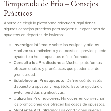
Temporada de Frío – Consejos
Prácticos
Aparte de elegir la plataforma adecuada, aquí tienes
algunos consejos prácticos para mejorar tu experiencia de
apuestas en deportes de invierno:
Investiga:
Infórmate sobre los equipos y atletas.
Analizar su rendimiento y estadísticas previas puede
ayudarte a hacer apuestas más informadas.
Consulta las Predicciones:
Muchas plataformas
ofrecen análisis y pronósticos que pueden ser de
gran utilidad.
Establece un Presupuesto:
Define cuánto estás
dispuesto a apostar y respétalo. Esto te ayudará a
evitar pérdidas significativas.
Utiliza las Promociones:
No dudes en aprovechar
las promociones que ofrecen las casas de apuestas.
Mantente Actualizado:
Las condiciones pueden