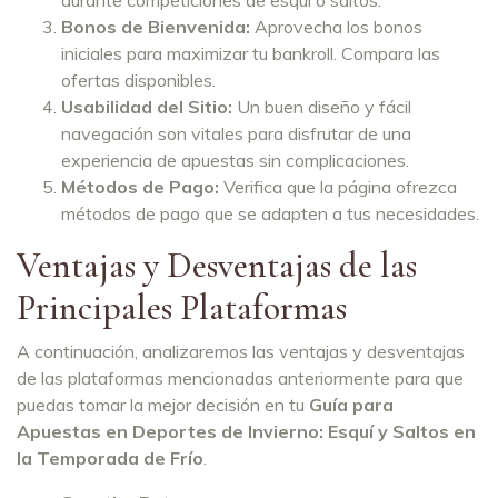
durante competiciones de esquí o saltos.
Bonos de Bienvenida:
Aprovecha los bonos
iniciales para maximizar tu bankroll. Compara las
ofertas disponibles.
Usabilidad del Sitio:
Un buen diseño y fácil
navegación son vitales para disfrutar de una
experiencia de apuestas sin complicaciones.
Métodos de Pago:
Verifica que la página ofrezca
métodos de pago que se adapten a tus necesidades.
Ventajas y Desventajas de las
Principales Plataformas
A continuación, analizaremos las ventajas y desventajas
de las plataformas mencionadas anteriormente para que
puedas tomar la mejor decisión en tu
Guía para
Apuestas en Deportes de Invierno: Esquí y Saltos en
la Temporada de Frío
.