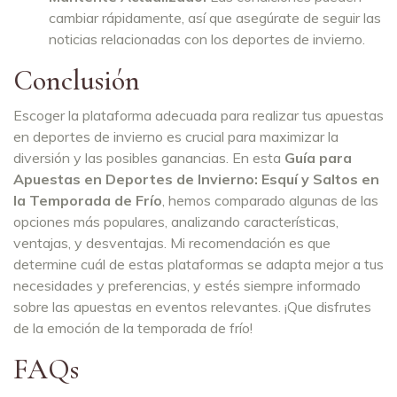
cambiar rápidamente, así que asegúrate de seguir las
noticias relacionadas con los deportes de invierno.
Conclusión
Escoger la plataforma adecuada para realizar tus apuestas
en deportes de invierno es crucial para maximizar la
diversión y las posibles ganancias. En esta
Guía para
Apuestas en Deportes de Invierno: Esquí y Saltos en
la Temporada de Frío
, hemos comparado algunas de las
opciones más populares, analizando características,
ventajas, y desventajas. Mi recomendación es que
determine cuál de estas plataformas se adapta mejor a tus
necesidades y preferencias, y estés siempre informado
sobre las apuestas en eventos relevantes. ¡Que disfrutes
de la emoción de la temporada de frío!
FAQs