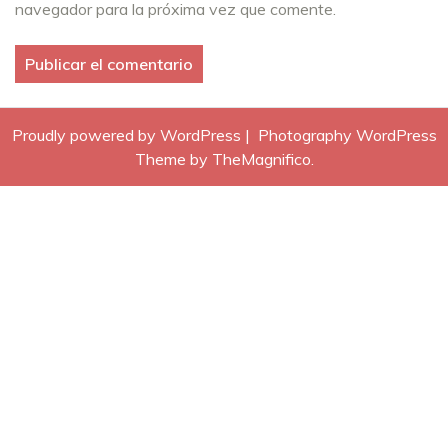
navegador para la próxima vez que comente.
Proudly powered by WordPress
|
Photography WordPress
Theme
by TheMagnifico.