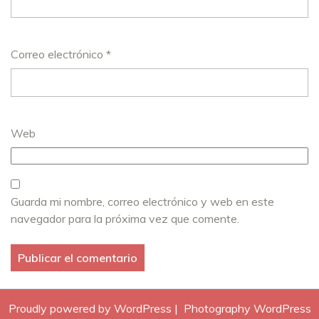
Correo electrónico
*
Web
Guarda mi nombre, correo electrónico y web en este
navegador para la próxima vez que comente.
Proudly powered by WordPress
|
Photography WordPress