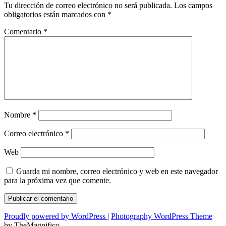
Tu dirección de correo electrónico no será publicada.
Los campos
obligatorios están marcados con
*
Comentario
*
Nombre
*
Correo electrónico
*
Web
Guarda mi nombre, correo electrónico y web en este navegador
para la próxima vez que comente.
Proudly powered by WordPress
|
Photography WordPress Theme
by TheMagnifico.