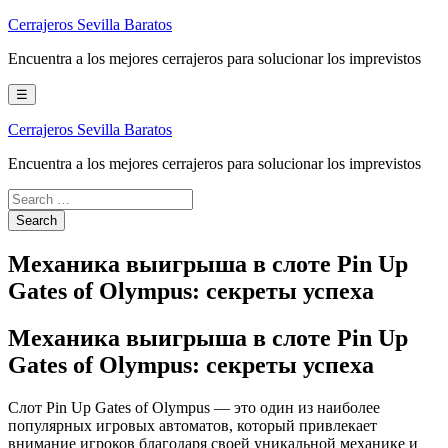
Skip
Cerrajeros Sevilla Baratos
to
Encuentra a los mejores cerrajeros para solucionar los imprevistos
content
☰
Cerrajeros Sevilla Baratos
Encuentra a los mejores cerrajeros para solucionar los imprevistos
Механика выигрыша в слоте Pin Up
Gates of Olympus: секреты успеха
Механика выигрыша в слоте Pin Up
Gates of Olympus: секреты успеха
Слот Pin Up Gates of Olympus — это один из наиболее
популярных игровых автоматов, который привлекает
внимание игроков благодаря своей уникальной механике и