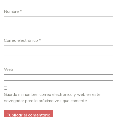
Nombre
*
Correo electrónico
*
Web
Guarda mi nombre, correo electrónico y web en este
navegador para la próxima vez que comente.