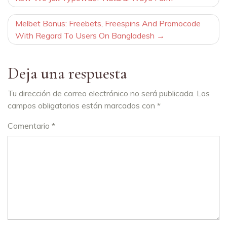
de
entradas
Melbet Bonus: Freebets, Freespins And Promocode
With Regard To Users On Bangladesh
Deja una respuesta
Tu dirección de correo electrónico no será publicada.
Los
campos obligatorios están marcados con
*
Comentario
*