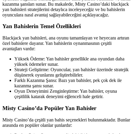
kazanma şansları sunar. Bu makalede, Misty Casino’daki blackjack
yan bahisleri stratejilerini detaylıca inceleyeceğiz ve bu bahislerin
oyunculara nasıl avantaj sağlayabileceğini açıklayacağız.
Yan Bahislerin Temel Özellikleri
Blackjack yan bahisleri, ana oyunu tamamlayan ve heyecanı artıran
özel bahislere dayanır. Yan bahislerin oynanmasının çeşitli
avantajları vardır:
Yüksek Ödeme: Yan bahisler genellikle ana oyundan daha
yüksek ödemeler sunar.
Strateji Geliştirme: Oyuncular, yan bahisler üzerinde stratejik
düşünerek oyunlarını geliştirebilirler.
Farklı Kazanma Şansı: Bazı yan bahisler, pek çok dek ile
kazanma şansı sunar.
Oyun Deneyimini Zenginleştirme: Yan bahisler, oyuna
çeşitlilik katarak deneyimi eğlenceli hale getirir.
Misty Casino’da Popüler Yan Bahisler
Misty Casino’da çeşitli yan bahis seçenekleri bulunmaktadır. Bunlar
arasında en popüler olanlar şunlardır: