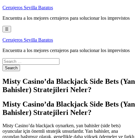
Skip
Cerrajeros Sevilla Baratos
to
Encuentra a los mejores cerrajeros para solucionar los imprevistos
content
☰
Cerrajeros Sevilla Baratos
Encuentra a los mejores cerrajeros para solucionar los imprevistos
Misty Casino’da Blackjack Side Bets (Yan
Bahisler) Stratejileri Neler?
Misty Casino’da Blackjack Side Bets (Yan
Bahisler) Stratejileri Neler?
Misty Casino’da blackjack oynarken, yan bahisler (side bets)
oyuncular için önemli stratejik unsurlardır. Yan bahisler, ana
oyundan bağımsız olarak, genellikle daha yüksek ödemeler ve farklı