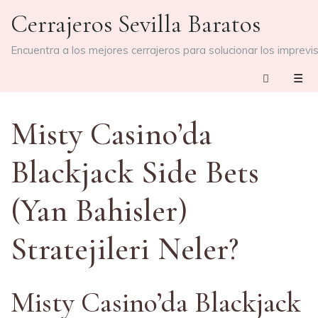
Skip
Cerrajeros Sevilla Baratos
to
content
Encuentra a los mejores cerrajeros para solucionar los imprevi
☰
Misty Casino’da
Blackjack Side Bets
(Yan Bahisler)
Stratejileri Neler?
Misty Casino’da Blackjack