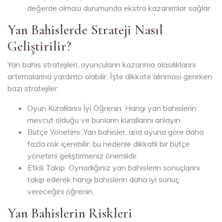
değerde olması durumunda ekstra kazanımlar sağlar.
Yan Bahislerde Strateji Nasıl
Geliştirilir?
Yan bahis stratejileri, oyuncuların kazanma olasılıklarını
artırmalarına yardımcı olabilir. İşte dikkate alınması gereken
bazı stratejiler:
Oyun Kurallarını İyi Öğrenin: Hangi yan bahislerin
mevcut olduğu ve bunların kurallarını anlayın.
Bütçe Yönetimi: Yan bahisler, ana oyuna göre daha
fazla risk içerebilir; bu nedenle dikkatli bir bütçe
yönetimi geliştirmeniz önemlidir.
Etkili Takip: Oynadığınız yan bahislerin sonuçlarını
takip ederek hangi bahislerin daha iyi sonuç
vereceğini öğrenin.
Yan Bahislerin Riskleri