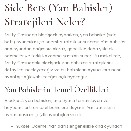
Side Bets (Yan Bahisler)
Stratejileri Neler?
Misty Casino’da blackjack oynarken, yan bahisler (side
bets) oyuncular için önemli stratejik unsurlardır. Yan bahisler,
ana oyundan bağımsız olarak, genellikle daha yüksek
ödemeler ve farklı kazanma şansları sunar. Bu makalede,
Misty Casino’daki blackjack yan bahisleri stratejilerini
detaylıca inceleyeceğiz ve bu bahislerin oyunculara nasıl
avantaj sağlayabileceğini açıklayacağız.
Yan Bahislerin Temel Özellikleri
Blackjack yan bahisleri, ana oyunu tamamlayan ve
heyecanı artıran özel bahislere dayanır. Yan bahislerin
oynanmasının çeşitli avantajları vardır:
Yüksek Ödeme: Yan bahisler genellikle ana oyundan