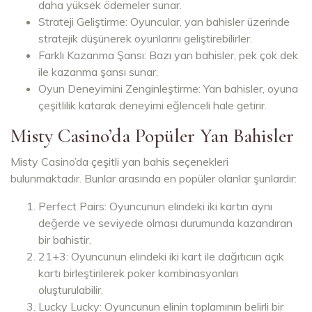
daha yüksek ödemeler sunar.
Strateji Geliştirme: Oyuncular, yan bahisler üzerinde
stratejik düşünerek oyunlarını geliştirebilirler.
Farklı Kazanma Şansı: Bazı yan bahisler, pek çok dek
ile kazanma şansı sunar.
Oyun Deneyimini Zenginleştirme: Yan bahisler, oyuna
çeşitlilik katarak deneyimi eğlenceli hale getirir.
Misty Casino’da Popüler Yan Bahisler
Misty Casino’da çeşitli yan bahis seçenekleri
bulunmaktadır. Bunlar arasında en popüler olanlar şunlardır:
Perfect Pairs: Oyuncunun elindeki iki kartın aynı
değerde ve seviyede olması durumunda kazandıran
bir bahistir.
21+3: Oyuncunun elindeki iki kart ile dağıtıcıın açık
kartı birleştirilerek poker kombinasyonları
oluşturulabilir.
Lucky Lucky: Oyuncunun elinin toplamının belirli bir