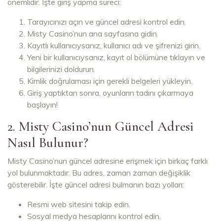
önemlidir. İşte giriş yapma süreci:
Tarayıcınızı açın ve güncel adresi kontrol edin.
Misty Casino’nun ana sayfasına gidin.
Kayıtlı kullanıcıysanız, kullanıcı adı ve şifrenizi girin.
Yeni bir kullanıcıysanız, kayıt ol bölümüne tıklayın ve
bilgilerinizi doldurun.
Kimlik doğrulaması için gerekli belgeleri yükleyin.
Giriş yaptıktan sonra, oyunların tadını çıkarmaya
başlayın!
2. Misty Casino’nun Güncel Adresi
Nasıl Bulunur?
Misty Casino’nun güncel adresine erişmek için birkaç farklı
yol bulunmaktadır. Bu adres, zaman zaman değişiklik
gösterebilir. İşte güncel adresi bulmanın bazı yolları:
Resmi web sitesini takip edin.
Sosyal medya hesaplarını kontrol edin.