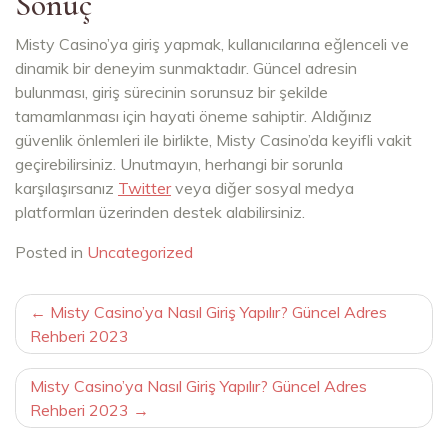
Sonuç
Misty Casino’ya giriş yapmak, kullanıcılarına eğlenceli ve
dinamik bir deneyim sunmaktadır. Güncel adresin
bulunması, giriş sürecinin sorunsuz bir şekilde
tamamlanması için hayati öneme sahiptir. Aldığınız
güvenlik önlemleri ile birlikte, Misty Casino’da keyifli vakit
geçirebilirsiniz. Unutmayın, herhangi bir sorunla
karşılaşırsanız
Twitter
veya diğer sosyal medya
platformları üzerinden destek alabilirsiniz.
Posted in
Uncategorized
Navegación
Misty Casino’ya Nasıl Giriş Yapılır? Güncel Adres
Rehberi 2023
de
entradas
Misty Casino’ya Nasıl Giriş Yapılır? Güncel Adres
Rehberi 2023