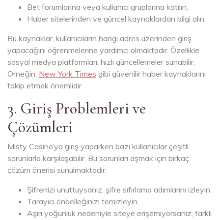
Bet forumlarına veya kullanıcı gruplarına katılın.
Haber sitelerinden ve güncel kaynaklardan bilgi alın.
Bu kaynaklar, kullanıcıların hangi adres üzerinden giriş
yapacağını öğrenmelerine yardımcı olmaktadır. Özellikle
sosyal medya platformları, hızlı güncellemeler sunabilir.
Örneğin,
New York Times
gibi güvenilir haber kaynaklarını
takip etmek önemlidir.
3. Giriş Problemleri ve
Çözümleri
Misty Casino’ya giriş yaparken bazı kullanıcılar çeşitli
sorunlarla karşılaşabilir. Bu sorunları aşmak için birkaç
çözüm önerisi sunulmaktadır:
Şifrenizi unuttuysanız, şifre sıfırlama adımlarını izleyin.
Tarayıcı önbelleğinizi temizleyin.
Aşırı yoğunluk nedeniyle siteye erişemiyorsanız, farklı