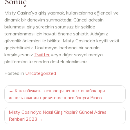
Sonuç
Misty Casino’ya giriş yapmak, kullanıcılarına eğlenceli ve
dinamik bir deneyim sunmaktadır. Güncel adresin
bulunması, giriş sürecinin sorunsuz bir şekilde
tamamlanması için hayati öneme sahiptir. Aldığınız
güvenlik önlemleri ile birlikte, Misty Casino’da keyifli vakit
geçirebilirsiniz. Unutmayın, herhangi bir sorunla
karşılaşırsanız
Twitter
veya diğer sosyal medya
platformları üzerinden destek alabilirsiniz.
Posted in
Uncategorized
Navegación
Как избежать распространенных ошибок при
использовании приветственного бонуса Pinco
de
entradas
Misty Casino’ya Nasıl Giriş Yapılır? Güncel Adres
Rehberi 2023