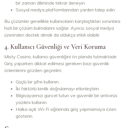
bir zaman diliminde tekrar deneyin.
Sosyal medya platformlarından yardım talep edin.
Bu çözümler genellikle kullanıcıların karşılaştıkları sorunlara
hızlı bir çözüm bulmalarını sağlar. Ayrıca, sosyal medya
üzerinden destek almak da oldukça etkili olabilir.
4. Kullanıcı Güvenliği ve Veri Koruma
Misty Casino, kullanıcı güvenliğini ön planda tutmaktadır.
Giriş yaparken dikkat edilmesi gereken bazı güvenlik
önlemlerini gözden geçirelim:
Güçlü bir şifre kullanın.
İki faktörlü kimlik doğrulamayı etkinleştirin.
Bilgisayarınızı güncel tutun ve güvenilir bir antivirüs
yazılımı kullanın.
Halka açık Wi-Fi ağlarında giriş yapmamaya özen
gösterin.