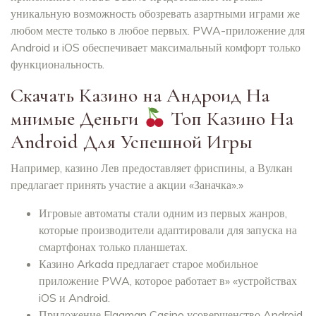
уникальную возможность обозревать азартными играми же
любом месте только в любое первых. PWA-приложение для
Android и iOS обеспечивает максимальный комфорт только
функциональность.
Скачать Казино на Андроид На
мнимые Деньги
Топ Казино На
Android Для Успешной Игры
Например, казино Лев предоставляет фриспины, а Вулкан
предлагает принять участие а акции «Заначка».»
Игровые автоматы стали одним из первых жанров,
которые производители адаптировали для запуска на
смартфонах только планшетах.
Казино Arkada предлагает старое мобильное
приложение PWA, которое работает в» «устройствах
iOS и Android.
Приложение Flagman Casino усовершенство Android