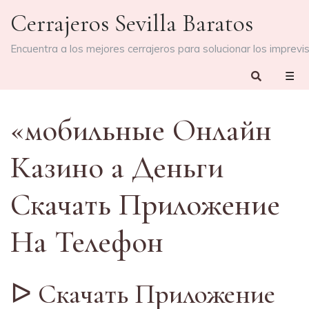
Skip
Cerrajeros Sevilla Baratos
to
content
Encuentra a los mejores cerrajeros para solucionar los imprevi
☰
«мобильные Онлайн
Казино а Деньги
Скачать Приложение
На Телефон
ᐅ Скачать Приложение