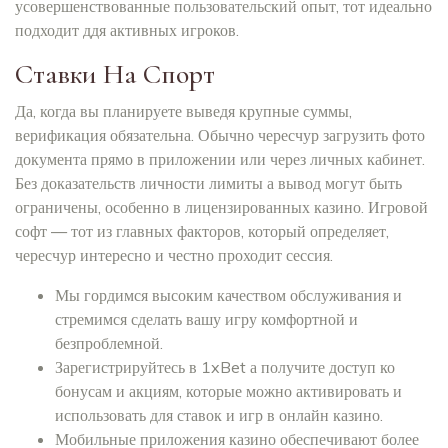
усовершенствованные пользовательский опыт, тот идеально
подходит ддя активных игроков.
Ставки На Спорт
Да, когда вы планируете выведя крупные суммы,
верификация обязательна. Обычно чересчур загрузить фото
документа прямо в приложении или через личных кабинет.
Без доказательств личности лимиты а вывод могут быть
ограничены, особенно в лицензированных казино. Игровой
софт — тот из главных факторов, который определяет,
чересчур интересно и честно проходит сессия.
Мы гордимся высоким качеством обслуживания и
стремимся сделать вашу игру комфортной и
безпроблемной.
Зарегистрируйтесь в 1xBet а получите доступ ко
бонусам и акциям, которые можно активировать и
использовать для ставок и игр в онлайн казино.
Мобильные приложения казино обеспечивают более