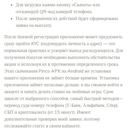
Для загрузки нажми кнопку «Скачать» или
отсканируй QR-код камерой телефона.
После завершения их действий будет сформирована
заявка на выплату.
После базовой регистрации приложение может предложить
сразу пройти KYC (подтвердить личность а адрес) — это
нормальная практика и ускоряет вывод расходующихся. Для
получения бонусов необходимо выполнить обстоятельства
акции и используя их в протяжении определенного срока.
Этап скачивания Pinco APK на Android же установки
нашего приложения не займет больше времени. Установка
приложения займет несколько дольше, и вы сможем войти в
аккаунт и начать делать ставки на любимые игры. Срок
зависят от выбранного способов, самый быстрый методом –
перевод судя номеру телефона (Т-Банк, Альфабанк, Сбер),
СБП и криптовалюта (от 15 минут). Имеют
дополнительные проверки моей заявки, поэтому
отслеживайте статус в своем кабинете.