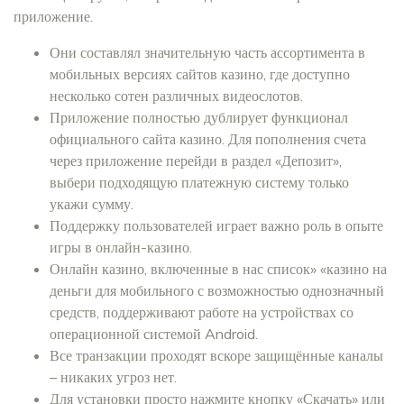
приложение.
Они составлял значительную часть ассортимента в
мобильных версиях сайтов казино, где доступно
несколько сотен различных видеослотов.
Приложение полностью дублирует функционал
официального сайта казино. Для пополнения счета
через приложение перейди в раздел «Депозит»,
выбери подходящую платежную систему только
укажи сумму.
Поддержку пользователей играет важно роль в опыте
игры в онлайн-казино.
Онлайн казино, включенные в нас список» «казино на
деньги для мобильного с возможностью однозначный
средств, поддерживают работе на устройствах со
операционной системой Android.
Все транзакции проходят вскоре защищённые каналы
– никаких угроз нет.
Для установки просто нажмите кнопку «Скачать» или