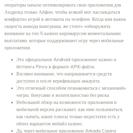
операторы начали оптимизировать свои приложения для
Андроид только Айфон, чтобы всякий мог наслаждаться
комфортно игрой в автоматы на телефоне. Когда вам важна
скорость вывода выигрыша, же стоит» «обнаружить
внимание на топ 5 казино киромарусом моментальными
выплатами, которые поддерживают игру через мобильные
приложения.
Это официальное Android-приложение казино и
беттинга Pinco в формате APK-файла.
Взгляни внимание, что напрашивается средств
доступен и после верификации аккаунта.
Это отличный способом познакомиться с механикой»
«игры, бонусами и волатильностью без риска.
Небольшой обзор на возможности приложения и
мобильной версии расскажет, как ими пользоваться,
как скачать, какие плюсы только недостатки есть у
обоих вариантов мобайл казино.
Да, через мобильное приложение Arkada Casino