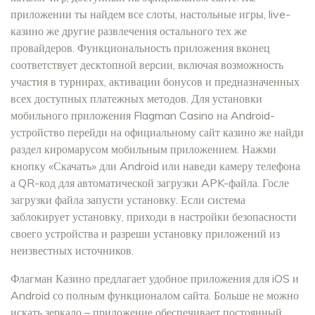
приложении ты найдем все слоты, настольные игры, live-
казино же другие развлечения остального тех же
провайдеров. Функциональность приложения вконец
соответствует десктопной версии, включая возможность
участия в турнирах, активации бонусов и предназначенных
всех доступных платежных методов. Для установки
мобильного приложения Flagman Casino на Android-
устройство перейди на официальному сайт казино же найди
раздел киромарусом мобильным приложением. Нажми
кнопку «Скачать» дли Android или наведи камеру телефона
а QR-код для автоматической загрузки APK-файла. Госле
загрузки файла запусти установку. Если система
заблокирует установку, приходи в настройки безопасности
своего устройства и разреши установку приложений из
неизвестных источников.
Флагман Казино предлагает удобное приложения для iOS и
Android со полным функционалом сайта. Больше не можно
искать зеркало – приложение обеспечивает постоянный