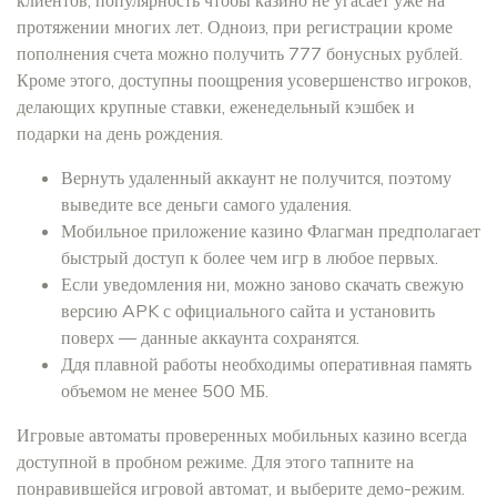
клиентов, популярность чтобы казино не угасает уже на
протяжении многих лет. Одноиз, при регистрации кроме
пополнения счета можно получить 777 бонусных рублей.
Кроме этого, доступны поощрения усовершенство игроков,
делающих крупные ставки, еженедельный кэшбек и
подарки на день рождения.
Вернуть удаленный аккаунт не получится, поэтому
выведите все деньги самого удаления.
Мобильное приложение казино Флагман предполагает
быстрый доступ к более чем игр в любое первых.
Если уведомления ни, можно заново скачать свежую
версию APK с официального сайта и установить
поверх — данные аккаунта сохранятся.
Ддя плавной работы необходимы оперативная память
объемом не менее 500 МБ.
Игровые автоматы проверенных мобильных казино всегда
доступной в пробном режиме. Для этого тапните на
понравившейся игровой автомат, и выберите демо-режим.