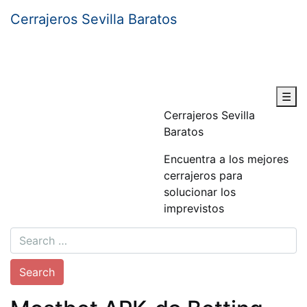
Skip
Cerrajeros Sevilla Baratos
to
content
Encuentra a los mejores cerrajeros para soluc
☰
Cerrajeros Sevilla
Baratos
Encuentra a los mejores
cerrajeros para
solucionar los
imprevistos