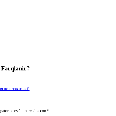
 Fərqlənir?
ля пользователей
gatorios están marcados con
*