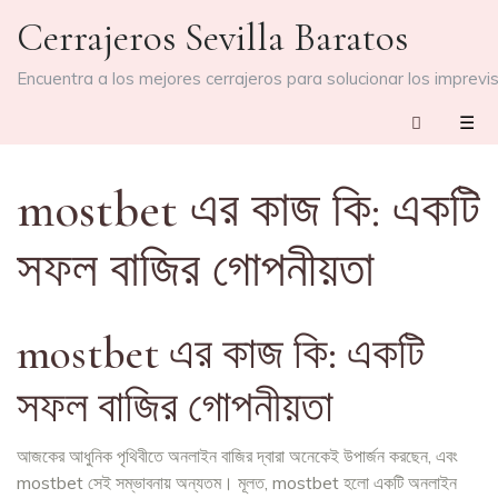
Skip
Cerrajeros Sevilla Baratos
to
content
Encuentra a los mejores cerrajeros para solucionar los imprevi
☰
mostbet এর কাজ কি: একটি
সফল বাজির গোপনীয়তা
mostbet এর কাজ কি: একটি
সফল বাজির গোপনীয়তা
আজকের আধুনিক পৃথিবীতে অনলাইন বাজির দ্বারা অনেকেই উপার্জন করছেন, এবং
mostbet সেই সম্ভাবনায় অন্যতম। মূলত, mostbet হলো একটি অনলাইন