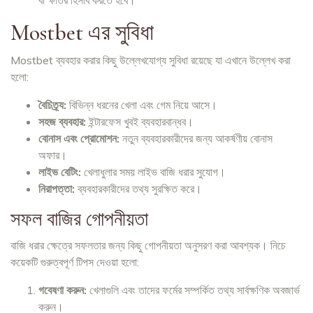
বা ক্ষতির হিসাব করতে হবে।
Mostbet এর সুবিধা
Mostbet ব্যবহার করার কিছু উল্লেখযোগ্য সুবিধা রয়েছে যা এখানে উল্লেখ করা
হলো:
বৈচিত্র্য:
বিভিন্ন ধরনের খেলা এবং গেম নিয়ে আসে।
সহজ ব্যবহার:
ইন্টারফেস খুবই ব্যবহারবান্ধব।
বোনাস এবং প্রোমোশন:
নতুন ব্যবহারকারীদের জন্য আকর্ষণীয় বোনাস
অফার।
লাইভ বেটিং:
খেলাধুলার সময় লাইভ বাজি ধরার সুযোগ।
নিরাপত্তা:
ব্যবহারকারীদের তথ্য সুরক্ষিত করে।
সফল বাজির গোপনীয়তা
বাজি ধরার ক্ষেত্রে সফলতার জন্য কিছু গোপনীয়তা অনুসরণ করা আবশ্যক। নিচে
কয়েকটি গুরুত্বপূর্ণ টিপস দেওয়া হলো:
গবেষণা করুন:
খেলাগুলি এবং তাদের ফর্মের সম্পর্কিত তথ্য সার্বক্ষণিক অবজার্ভ
করুন।