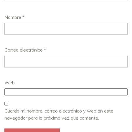
Nombre
*
Correo electrónico
*
Web
Guarda mi nombre, correo electrónico y web en este
navegador para la próxima vez que comente.