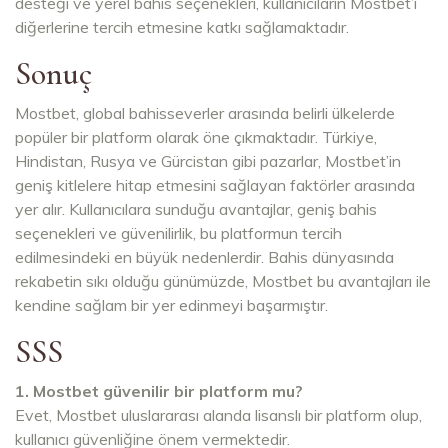
desteği ve yerel bahis seçenekleri, kullanıcıların Mostbet’i
diğerlerine tercih etmesine katkı sağlamaktadır.
Sonuç
Mostbet, global bahisseverler arasında belirli ülkelerde
popüler bir platform olarak öne çıkmaktadır. Türkiye,
Hindistan, Rusya ve Gürcistan gibi pazarlar, Mostbet’in
geniş kitlelere hitap etmesini sağlayan faktörler arasında
yer alır. Kullanıcılara sunduğu avantajlar, geniş bahis
seçenekleri ve güvenilirlik, bu platformun tercih
edilmesindeki en büyük nedenlerdir. Bahis dünyasında
rekabetin sıkı olduğu günümüzde, Mostbet bu avantajları ile
kendine sağlam bir yer edinmeyi başarmıştır.
SSS
1. Mostbet güvenilir bir platform mu?
Evet, Mostbet uluslararası alanda lisanslı bir platform olup,
kullanıcı güvenliğine önem vermektedir.