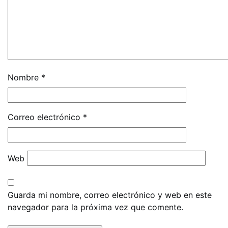
Nombre
*
Correo electrónico
*
Web
Guarda mi nombre, correo electrónico y web en este
navegador para la próxima vez que comente.