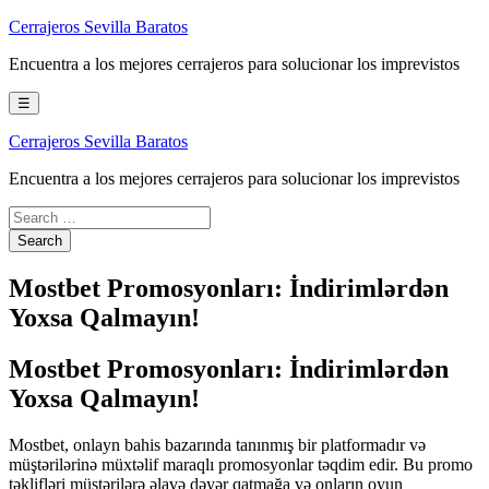
Skip
Cerrajeros Sevilla Baratos
to
Encuentra a los mejores cerrajeros para solucionar los imprevistos
content
☰
Cerrajeros Sevilla Baratos
Encuentra a los mejores cerrajeros para solucionar los imprevistos
Mostbet Promosyonları: İndirimlərdən
Yoxsa Qalmayın!
Mostbet Promosyonları: İndirimlərdən
Yoxsa Qalmayın!
Mostbet, onlayn bahis bazarında tanınmış bir platformadır və
müştərilərinə müxtəlif maraqlı promosyonlar təqdim edir. Bu promo
təklifləri müştərilərə əlavə dəyər qatmağa və onların oyun