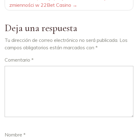
zmienności w 22Bet Casino
Deja una respuesta
Tu dirección de correo electrónico no será publicada.
Los
campos obligatorios están marcados con
*
Comentario
*
Nombre
*