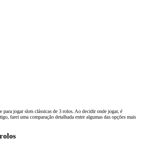
ara jogar slots clássicas de 3 rolos. Ao decidir onde jogar, é
rtigo, farei uma comparação detalhada entre algumas das opções mais
rolos