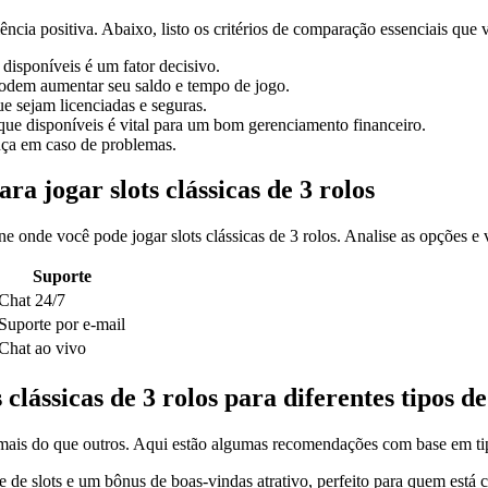
ncia positiva. Abaixo, listo os critérios de comparação essenciais que 
 disponíveis é um fator decisivo.
dem aumentar seu saldo e tempo de jogo.
e sejam licenciadas e seguras.
ue disponíveis é vital para um bom gerenciamento financeiro.
ça em caso de problemas.
a jogar slots clássicas de 3 rolos
 onde você pode jogar slots clássicas de 3 rolos. Analise as opções e v
Suporte
Chat 24/7
Suporte por e-mail
Chat ao vivo
clássicas de 3 rolos para diferentes tipos d
 mais do que outros. Aqui estão algumas recomendações com base em tip
e de slots e um bônus de boas-vindas atrativo, perfeito para quem está