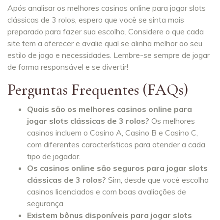
Após analisar os melhores casinos online para jogar slots
clássicas de 3 rolos, espero que você se sinta mais
preparado para fazer sua escolha. Considere o que cada
site tem a oferecer e avalie qual se alinha melhor ao seu
estilo de jogo e necessidades. Lembre-se sempre de jogar
de forma responsável e se divertir!
Perguntas Frequentes (FAQs)
Quais são os melhores casinos online para
jogar slots clássicas de 3 rolos?
Os melhores
casinos incluem o Casino A, Casino B e Casino C,
com diferentes características para atender a cada
tipo de jogador.
Os casinos online são seguros para jogar slots
clássicas de 3 rolos?
Sim, desde que você escolha
casinos licenciados e com boas avaliações de
segurança.
Existem bônus disponíveis para jogar slots