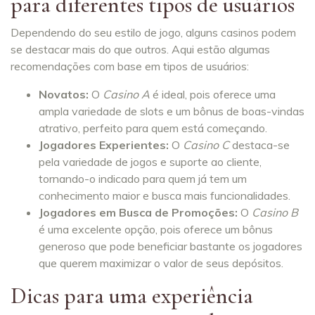
para diferentes tipos de usuários
Dependendo do seu estilo de jogo, alguns casinos podem
se destacar mais do que outros. Aqui estão algumas
recomendações com base em tipos de usuários:
Novatos:
O
Casino A
é ideal, pois oferece uma
ampla variedade de slots e um bônus de boas-vindas
atrativo, perfeito para quem está começando.
Jogadores Experientes:
O
Casino C
destaca-se
pela variedade de jogos e suporte ao cliente,
tornando-o indicado para quem já tem um
conhecimento maior e busca mais funcionalidades.
Jogadores em Busca de Promoções:
O
Casino B
é uma excelente opção, pois oferece um bônus
generoso que pode beneficiar bastante os jogadores
que querem maximizar o valor de seus depósitos.
Dicas para uma experiência