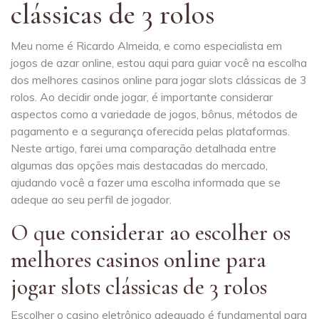
clássicas de 3 rolos
Meu nome é Ricardo Almeida, e como especialista em
jogos de azar online, estou aqui para guiar você na escolha
dos melhores casinos online para jogar slots clássicas de 3
rolos. Ao decidir onde jogar, é importante considerar
aspectos como a variedade de jogos, bônus, métodos de
pagamento e a segurança oferecida pelas plataformas.
Neste artigo, farei uma comparação detalhada entre
algumas das opções mais destacadas do mercado,
ajudando você a fazer uma escolha informada que se
adeque ao seu perfil de jogador.
O que considerar ao escolher os
melhores casinos online para
jogar slots clássicas de 3 rolos
Escolher o casino eletrônico adequado é fundamental para