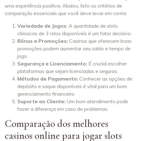
uma experiência positiva. Abaixo, listo os critérios de
comparação essenciais que você deve levar em conta:
Variedade de Jogos:
A quantidade de slots
clássicas de 3 rolos disponíveis é um fator decisivo.
Bônus e Promoções:
Casinos que oferecem boas
promoções podem aumentar seu saldo e tempo de
jogo.
Segurança e Licenciamento:
É crucial escolher
plataformas que sejam licenciadas e seguras.
Métodos de Pagamento:
Conhecer as opções de
depósito e saque disponíveis é vital para um bom
gerenciamento financeiro.
Suporte ao Cliente:
Um bom atendimento pode
fazer a diferença em caso de problemas.
Comparação dos melhores
casinos online para jogar slots