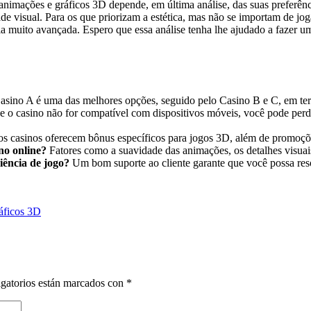
animações e gráficos 3D depende, em última análise, das suas preferênci
 visual. Para os que priorizam a estética, mas não se importam de jo
a muito avançada. Espero que essa análise tenha lhe ajudado a fazer u
sino A é uma das melhores opções, seguido pelo Casino B e C, em term
 o casino não for compatível com dispositivos móveis, você pode perde
s casinos oferecem bônus específicos para jogos 3D, além de promoçõe
no online?
Fatores como a suavidade das animações, os detalhes visuai
iência de jogo?
Um bom suporte ao cliente garante que você possa res
áficos 3D
gatorios están marcados con
*