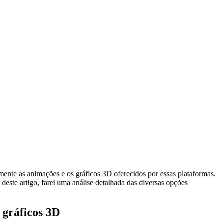
mente as animações e os gráficos 3D oferecidos por essas plataformas.
deste artigo, farei uma análise detalhada das diversas opções
 gráficos 3D