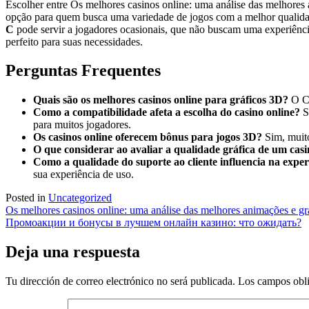
Escolher entre Os melhores casinos online: uma análise das melhores 
opção para quem busca uma variedade de jogos com a melhor qualidade
C
pode servir a jogadores ocasionais, que não buscam uma experiênci
perfeito para suas necessidades.
Perguntas Frequentes
Quais são os melhores casinos online para gráficos 3D?
O Ca
Como a compatibilidade afeta a escolha do casino online?
Se
para muitos jogadores.
Os casinos online oferecem bônus para jogos 3D?
Sim, muito
O que considerar ao avaliar a qualidade gráfica de um casi
Como a qualidade do suporte ao cliente influencia na exper
sua experiência de uso.
Posted in
Uncategorized
Navegación
Os melhores casinos online: uma análise das melhores animações e gr
Промоакции и бонусы в лучшем онлайн казино: что ожидать?
de
entradas
Deja una respuesta
Tu dirección de correo electrónico no será publicada.
Los campos obli