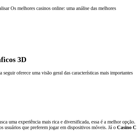
nalisar Os melhores casinos online: uma análise das melhores
ficos 3D
 seguir oferece uma visão geral das características mais importantes
usca uma experiência mais rica e diversificada, essa é a melhor opção.
os usuários que preferem jogar em dispositivos móveis. Já o
Casino C