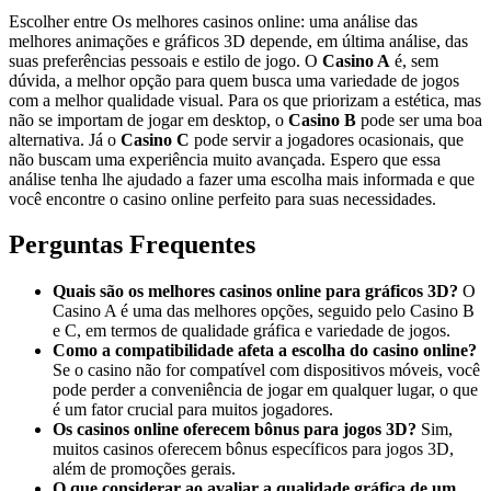
Escolher entre Os melhores casinos online: uma análise das
melhores animações e gráficos 3D depende, em última análise, das
suas preferências pessoais e estilo de jogo. O
Casino A
é, sem
dúvida, a melhor opção para quem busca uma variedade de jogos
com a melhor qualidade visual. Para os que priorizam a estética, mas
não se importam de jogar em desktop, o
Casino B
pode ser uma boa
alternativa. Já o
Casino C
pode servir a jogadores ocasionais, que
não buscam uma experiência muito avançada. Espero que essa
análise tenha lhe ajudado a fazer uma escolha mais informada e que
você encontre o casino online perfeito para suas necessidades.
Perguntas Frequentes
Quais são os melhores casinos online para gráficos 3D?
O
Casino A é uma das melhores opções, seguido pelo Casino B
e C, em termos de qualidade gráfica e variedade de jogos.
Como a compatibilidade afeta a escolha do casino online?
Se o casino não for compatível com dispositivos móveis, você
pode perder a conveniência de jogar em qualquer lugar, o que
é um fator crucial para muitos jogadores.
Os casinos online oferecem bônus para jogos 3D?
Sim,
muitos casinos oferecem bônus específicos para jogos 3D,
além de promoções gerais.
O que considerar ao avaliar a qualidade gráfica de um