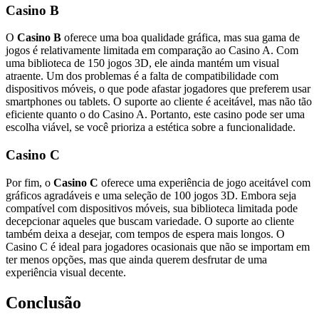
Casino B
O
Casino B
oferece uma boa qualidade gráfica, mas sua gama de
jogos é relativamente limitada em comparação ao Casino A. Com
uma biblioteca de 150 jogos 3D, ele ainda mantém um visual
atraente. Um dos problemas é a falta de compatibilidade com
dispositivos móveis, o que pode afastar jogadores que preferem usar
smartphones ou tablets. O suporte ao cliente é aceitável, mas não tão
eficiente quanto o do Casino A. Portanto, este casino pode ser uma
escolha viável, se você prioriza a estética sobre a funcionalidade.
Casino C
Por fim, o
Casino C
oferece uma experiência de jogo aceitável com
gráficos agradáveis e uma seleção de 100 jogos 3D. Embora seja
compatível com dispositivos móveis, sua biblioteca limitada pode
decepcionar aqueles que buscam variedade. O suporte ao cliente
também deixa a desejar, com tempos de espera mais longos. O
Casino C é ideal para jogadores ocasionais que não se importam em
ter menos opções, mas que ainda querem desfrutar de uma
experiência visual decente.
Conclusão