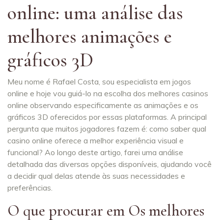
online: uma análise das
melhores animações e
gráficos 3D
Meu nome é Rafael Costa, sou especialista em jogos
online e hoje vou guiá-lo na escolha dos melhores casinos
online observando especificamente as animações e os
gráficos 3D oferecidos por essas plataformas. A principal
pergunta que muitos jogadores fazem é: como saber qual
casino online oferece a melhor experiência visual e
funcional? Ao longo deste artigo, farei uma análise
detalhada das diversas opções disponíveis, ajudando você
a decidir qual delas atende às suas necessidades e
preferências.
O que procurar em Os melhores