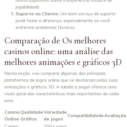
outros jogadores sobre a experiência visual e de
jogabilidade.
Suporte ao Cliente:
Um bom serviço de suporte
pode fazer a diferença, especialmente se você
enfrentar problemas técnicos.
Comparação de Os melhores
casinos online: uma análise das
melhores animações e gráficos 3D
Nesta seção, vou comparar algumas das principais
plataformas de jogos online que se destacam pelas suas
animações e gráficos 3D. A tabela a seguir oferece uma
visão geral das características mais importantes de cada
uma.
Casino
Qualidade
Variedade
Compatibilidade
Avaliação
Online
Gráfica
de Jogos
Casino
200+ jogos