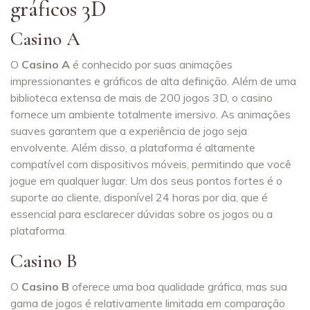
gráficos 3D
Casino A
O
Casino A
é conhecido por suas animações
impressionantes e gráficos de alta definição. Além de uma
biblioteca extensa de mais de 200 jogos 3D, o casino
fornece um ambiente totalmente imersivo. As animações
suaves garantem que a experiência de jogo seja
envolvente. Além disso, a plataforma é altamente
compatível com dispositivos móveis, permitindo que você
jogue em qualquer lugar. Um dos seus pontos fortes é o
suporte ao cliente, disponível 24 horas por dia, que é
essencial para esclarecer dúvidas sobre os jogos ou a
plataforma.
Casino B
O
Casino B
oferece uma boa qualidade gráfica, mas sua
gama de jogos é relativamente limitada em comparação