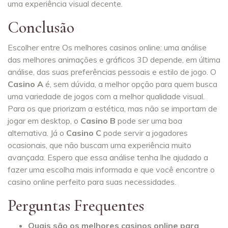
uma experiência visual decente.
Conclusão
Escolher entre Os melhores casinos online: uma análise
das melhores animações e gráficos 3D depende, em última
análise, das suas preferências pessoais e estilo de jogo. O
Casino A
é, sem dúvida, a melhor opção para quem busca
uma variedade de jogos com a melhor qualidade visual.
Para os que priorizam a estética, mas não se importam de
jogar em desktop, o
Casino B
pode ser uma boa
alternativa. Já o
Casino C
pode servir a jogadores
ocasionais, que não buscam uma experiência muito
avançada. Espero que essa análise tenha lhe ajudado a
fazer uma escolha mais informada e que você encontre o
casino online perfeito para suas necessidades.
Perguntas Frequentes
Quais são os melhores casinos online para