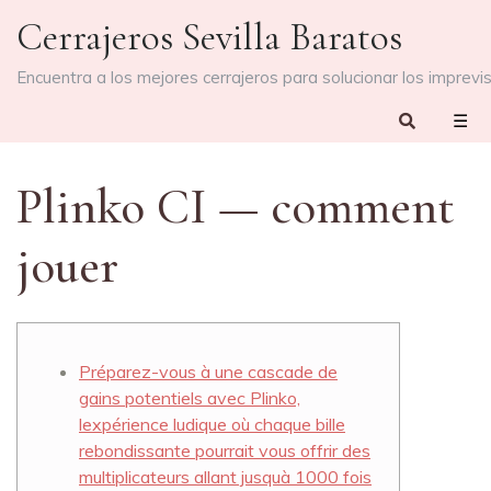
Skip
Cerrajeros Sevilla Baratos
to
content
Encuentra a los mejores cerrajeros para solucionar los imprevi
☰
Plinko CI — comment
jouer
Préparez-vous à une cascade de
gains potentiels avec Plinko,
lexpérience ludique où chaque bille
rebondissante pourrait vous offrir des
multiplicateurs allant jusquà 1000 fois