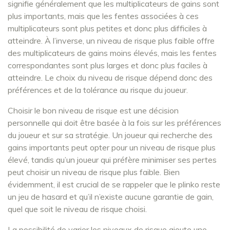
signifie généralement que les multiplicateurs de gains sont
plus importants, mais que les fentes associées à ces
multiplicateurs sont plus petites et donc plus difficiles à
atteindre. À l’inverse, un niveau de risque plus faible offre
des multiplicateurs de gains moins élevés, mais les fentes
correspondantes sont plus larges et donc plus faciles à
atteindre. Le choix du niveau de risque dépend donc des
préférences et de la tolérance au risque du joueur.
Choisir le bon niveau de risque est une décision
personnelle qui doit être basée à la fois sur les préférences
du joueur et sur sa stratégie. Un joueur qui recherche des
gains importants peut opter pour un niveau de risque plus
élevé, tandis qu’un joueur qui préfère minimiser ses pertes
peut choisir un niveau de risque plus faible. Bien
évidemment, il est crucial de se rappeler que le plinko reste
un jeu de hasard et qu’il n’existe aucune garantie de gain,
quel que soit le niveau de risque choisi.
La possibilité de varier les niveaux de risque ajoute une