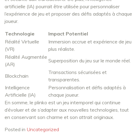
artificielle (IA) pourrait être utilisée pour personnaliser
l’expérience de jeu et proposer des défis adaptés à chaque
joueur.
Technologie
Impact Potentiel
Réalité Virtuelle
Immersion accrue et expérience de jeu
(VR)
plus réaliste.
Réalité Augmentée
Superposition du jeu sur le monde réel.
(AR)
Transactions sécurisées et
Blockchain
transparentes.
Intelligence
Personnalisation et défis adaptés à
Artificielle (IA)
chaque joueur.
En somme, le plinko est un jeu intemporel qui continue
d’évoluer et de s’adapter aux nouvelles technologies, tout
en conservant son charme et son attrait originaux.
Posted in
Uncategorized