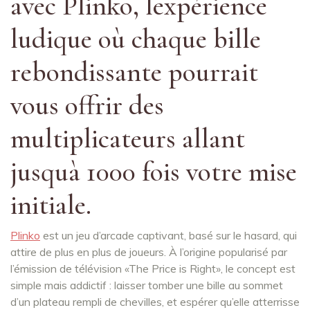
avec Plinko, lexpérience
ludique où chaque bille
rebondissante pourrait
vous offrir des
multiplicateurs allant
jusquà 1000 fois votre mise
initiale.
Plinko
est un jeu d’arcade captivant, basé sur le hasard, qui
attire de plus en plus de joueurs. À l’origine popularisé par
l’émission de télévision «The Price is Right», le concept est
simple mais addictif : laisser tomber une bille au sommet
d’un plateau rempli de chevilles, et espérer qu’elle atterrisse