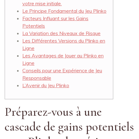
votre mise initiale.
Le Principe Fondamental du Jeu Plinko
Facteurs Influant sur les Gains
Potentiels
La Variation des Niveaux de Risque
Les Différentes Versions du Plinko en
Ligne
Les Avantages de Jouer au Plinko en
Ligne
Conseils pour une Expérience de Jeu
Responsable
L’Avenir du Jeu Plinko
Préparez-vous à une
cascade de gains potentiels