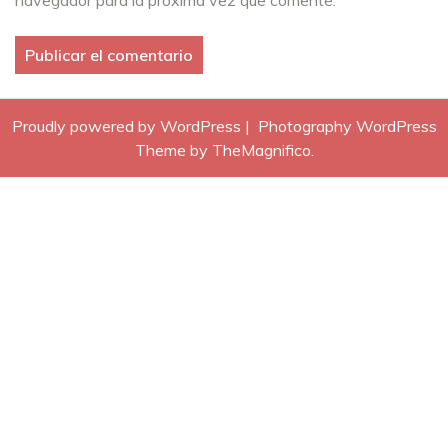
navegador para la próxima vez que comente.
Proudly powered by WordPress
|
Photography WordPress
Theme
by TheMagnifico.