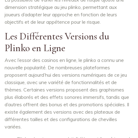
dimension stratégique au jeu plinko, permettant aux
joueurs d’adapter leur approche en fonction de leurs
objectifs et de leur appétence pour le risque.
Les Différentes Versions du
Plinko en Ligne
Avec l’essor des casinos en ligne, le plinko a connu une
nouvelle popularité. De nombreuses plateformes
proposent aujourd’hui des versions numériques de ce jeu
classique, avec une variété de fonctionnalités et de
thèmes. Certaines versions proposent des graphismes
plus élaborés et des effets sonores immersifs, tandis que
d’autres offrent des bonus et des promotions spéciales. Il
existe également des versions avec des plateaux de
différentes tailles et des configurations de chevilles
variées.