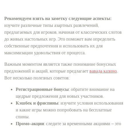
Рекомендуем взять на заметку следующие аспекты:
изучите различные типы азартных развлечений,
предлагаемых для игроков, начиная от классических слотов
до живых настольных игр. Это поможет вам определить
собственные предпочтения и использовать их для
максимизации удовольствия от процесса.
Важным моментом является также понимание бонусных
предложений и акций, которые предлагает
вавада казино
.
Вот несколько полезных советов:
Регистрационные бонусы
: обратите внимание на
щедрые предложения для новых участников.
Кэшбек и фриспины
: изучите условия использования
и какие игры можно попробовать на бесплатные
спины.
Промо-акции
: следите за временными акциями – это