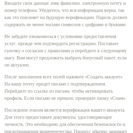
Вводите свои данные: имя, фамилию, электронную почту и
номер телефона. Убедитесь, что вся информация верна, так
как это повлияет на будущую верификацию. Пароль должен
содержать не менее восьми символов с цифрами и буквами.
Не забудьте ознакомиться с условиями предоставления
услуг, прежде чем подтвердить регистрацию. Поставьте
галочку о согласии с правилами и перейдите к следующему
шагу. Вам могут предложить выбрать бонусный пакет, если
он актуален.
После заполнения всех полей нажмите «Создать аккаунт».
На вашу почту придет письмо с подтверждением.
Перейдите по ссылке из письма, чтобы активировать
профиль. Если письмо не пришло, проверьте папку «Спам».
Последним этапом является верификация вашего аккаунта.
Для этого предоставьте документы, удостоверяющие
личность. Это необходимо для обеспечения безопасности и
предотвращения мошенничества. Процесс обычно занимает