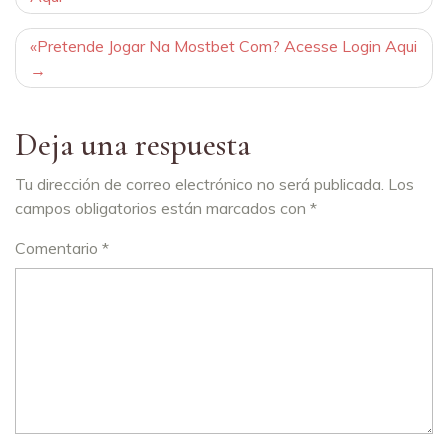
de
entradas
«Pretende Jogar Na Mostbet Com? Acesse Login Aqui
Deja una respuesta
Tu dirección de correo electrónico no será publicada.
Los
campos obligatorios están marcados con
*
Comentario
*