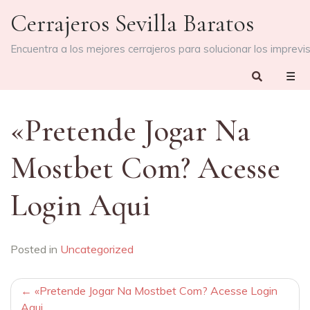
Skip
Cerrajeros Sevilla Baratos
to
content
Encuentra a los mejores cerrajeros para solucionar los imprevi
☰
«Pretende Jogar Na
Mostbet Com? Acesse
Login Aqui
Posted in
Uncategorized
Navegación
«Pretende Jogar Na Mostbet Com? Acesse Login
Aqui