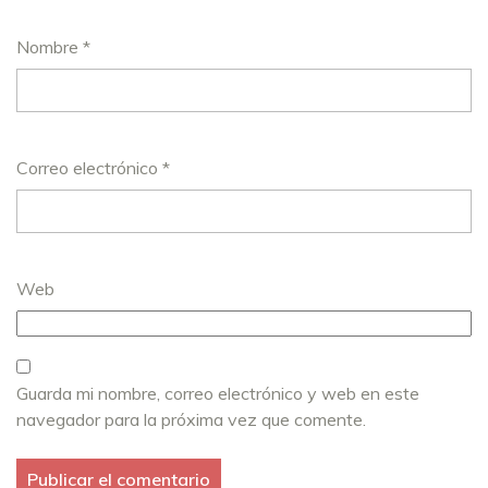
Nombre
*
Correo electrónico
*
Web
Guarda mi nombre, correo electrónico y web en este
navegador para la próxima vez que comente.