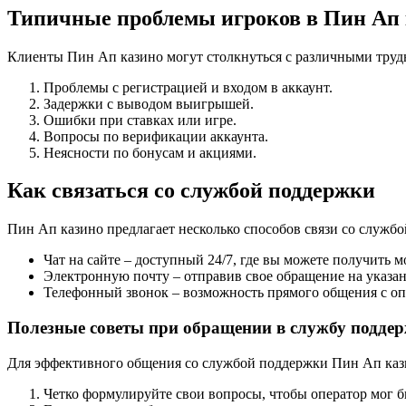
Типичные проблемы игроков в Пин Ап 
Клиенты Пин Ап казино могут столкнуться с различными трудн
Проблемы с регистрацией и входом в аккаунт.
Задержки с выводом выигрышей.
Ошибки при ставках или игре.
Вопросы по верификации аккаунта.
Неясности по бонусам и акциями.
Как связаться со службой поддержки
Пин Ап казино предлагает несколько способов связи со службо
Чат на сайте – доступный 24/7, где вы можете получить 
Электронную почту – отправив свое обращение на указанн
Телефонный звонок – возможность прямого общения с оп
Полезные советы при обращении в службу подде
Для эффективного общения со службой поддержки Пин Ап каз
Четко формулируйте свои вопросы, чтобы оператор мог б