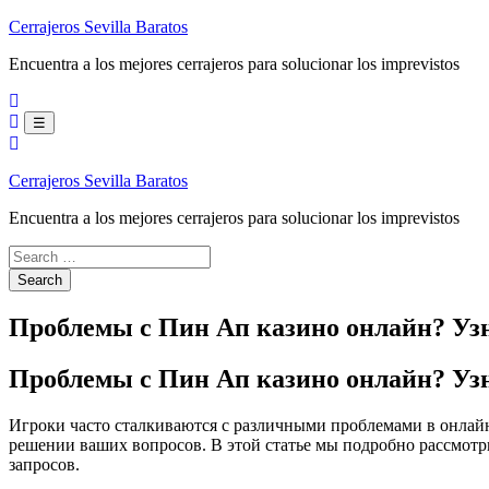
Skip
Cerrajeros Sevilla Baratos
to
Encuentra a los mejores cerrajeros para solucionar los imprevistos
content
☰
Cerrajeros Sevilla Baratos
Encuentra a los mejores cerrajeros para solucionar los imprevistos
Проблемы с Пин Ап казино онлайн? Узн
Проблемы с Пин Ап казино онлайн? Узн
Игроки часто сталкиваются с различными проблемами в онлайн
решении ваших вопросов. В этой статье мы подробно рассмот
запросов.