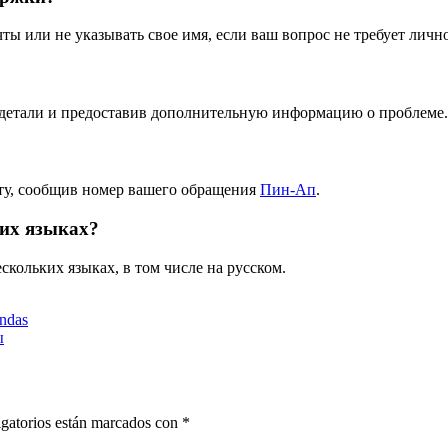
ты или не указывать свое имя, если ваш вопрос не требует лич
 детали и предоставив дополнительную информацию о проблеме.
чту, сообщив номер вашего обращения
Пин-Ап
.
гих языках?
кольких языках, в том числе на русском.
indas
ы
gatorios están marcados con
*