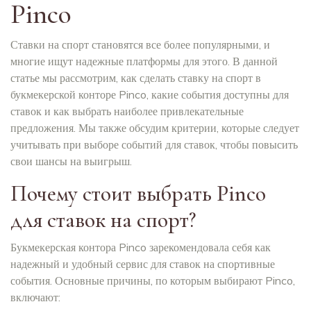
Pinco
Ставки на спорт становятся все более популярными, и
многие ищут надежные платформы для этого. В данной
статье мы рассмотрим, как сделать ставку на спорт в
букмекерской конторе Pinco, какие события доступны для
ставок и как выбрать наиболее привлекательные
предложения. Мы также обсудим критерии, которые следует
учитывать при выборе событий для ставок, чтобы повысить
свои шансы на выигрыш.
Почему стоит выбрать Pinco
для ставок на спорт?
Букмекерская контора Pinco зарекомендовала себя как
надежный и удобный сервис для ставок на спортивные
события. Основные причины, по которым выбирают Pinco,
включают: