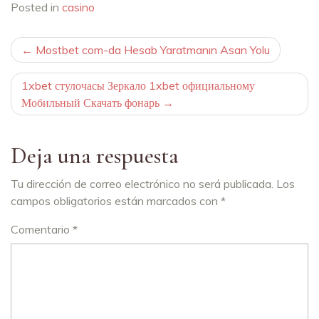
Posted in
casino
Navegación
Mostbet com-da Hesab Yaratmanın Asan Yolu
de
1xbet стулочасы Зеркало 1xbet официальному
entradas
Мобильный Скачать фонарь
Deja una respuesta
Tu dirección de correo electrónico no será publicada.
Los
campos obligatorios están marcados con
*
Comentario
*