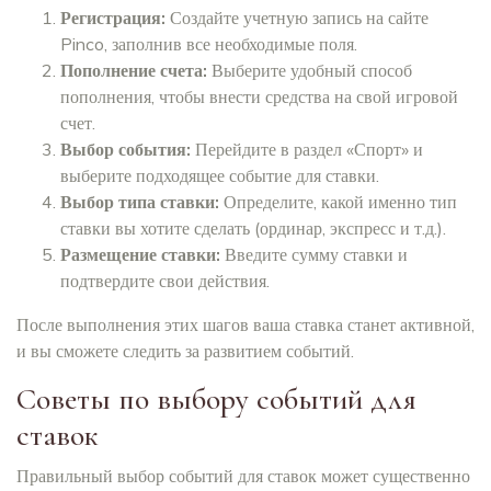
Регистрация:
Создайте учетную запись на сайте
Pinco, заполнив все необходимые поля.
Пополнение счета:
Выберите удобный способ
пополнения, чтобы внести средства на свой игровой
счет.
Выбор события:
Перейдите в раздел «Спорт» и
выберите подходящее событие для ставки.
Выбор типа ставки:
Определите, какой именно тип
ставки вы хотите сделать (ординар, экспресс и т.д.).
Размещение ставки:
Введите сумму ставки и
подтвердите свои действия.
После выполнения этих шагов ваша ставка станет активной,
и вы сможете следить за развитием событий.
Советы по выбору событий для
ставок
Правильный выбор событий для ставок может существенно