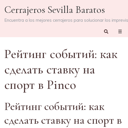
Skip
Cerrajeros Sevilla Baratos
to
content
Encuentra a los mejores cerrajeros para solucionar los imprevi
☰
Рейтинг событий: как
сделать ставку на
спорт в Pinco
Рейтинг событий: как
сделать ставку на спорт в