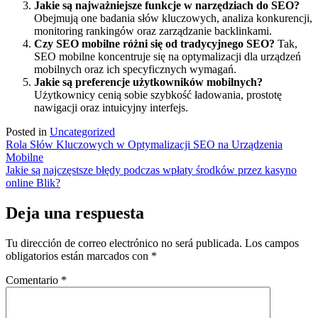
Jakie są najważniejsze funkcje w narzędziach do SEO?
Obejmują one badania słów kluczowych, analiza konkurencji,
monitoring rankingów oraz zarządzanie backlinkami.
Czy SEO mobilne różni się od tradycyjnego SEO?
Tak,
SEO mobilne koncentruje się na optymalizacji dla urządzeń
mobilnych oraz ich specyficznych wymagań.
Jakie są preferencje użytkowników mobilnych?
Użytkownicy cenią sobie szybkość ładowania, prostotę
nawigacji oraz intuicyjny interfejs.
Posted in
Uncategorized
Navegación
Rola Słów Kluczowych w Optymalizacji SEO na Urządzenia
Mobilne
de
Jakie są najczęstsze błędy podczas wpłaty środków przez kasyno
entradas
online Blik?
Deja una respuesta
Tu dirección de correo electrónico no será publicada.
Los campos
obligatorios están marcados con
*
Comentario
*