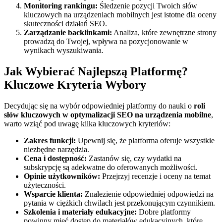
Monitoring rankingu:
Śledzenie pozycji Twoich słów
kluczowych na urządzeniach mobilnych jest istotne dla oceny
skuteczności działań SEO.
Zarządzanie backlinkami:
Analiza, które zewnętrzne strony
prowadzą do Twojej, wpływa na pozycjonowanie w
wynikach wyszukiwania.
Jak Wybierać Najlepszą Platformę?
Kluczowe Kryteria Wybory
Decydując się na wybór odpowiedniej platformy do nauki o
roli
słów kluczowych w optymalizacji SEO na urządzenia mobilne
,
warto wziąć pod uwagę kilka kluczowych kryteriów:
Zakres funkcji:
Upewnij się, że platforma oferuje wszystkie
niezbędne narzędzia.
Cena i dostępność:
Zastanów się, czy wydatki na
subskrypcję są adekwatne do oferowanych możliwości.
Opinie użytkowników:
Przejrzyj recenzje i oceny na temat
użyteczności.
Wsparcie klienta:
Znalezienie odpowiedniej odpowiedzi na
pytania w ciężkich chwilach jest przekonującym czynnikiem.
Szkolenia i materiały edukacyjne:
Dobre platformy
powinny mieć dostęp do materiałów edukacyjnych, które