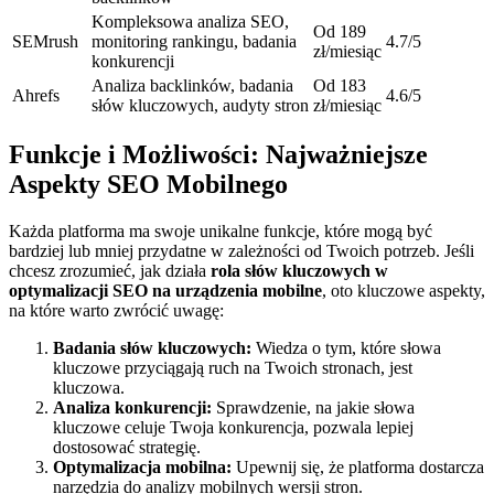
Kompleksowa analiza SEO,
Od 189
SEMrush
monitoring rankingu, badania
4.7/5
zł/miesiąc
konkurencji
Analiza backlinków, badania
Od 183
Ahrefs
4.6/5
słów kluczowych, audyty stron
zł/miesiąc
Funkcje i Możliwości: Najważniejsze
Aspekty SEO Mobilnego
Każda platforma ma swoje unikalne funkcje, które mogą być
bardziej lub mniej przydatne w zależności od Twoich potrzeb. Jeśli
chcesz zrozumieć, jak działa
rola słów kluczowych w
optymalizacji SEO na urządzenia mobilne
, oto kluczowe aspekty,
na które warto zwrócić uwagę:
Badania słów kluczowych:
Wiedza o tym, które słowa
kluczowe przyciągają ruch na Twoich stronach, jest
kluczowa.
Analiza konkurencji:
Sprawdzenie, na jakie słowa
kluczowe celuje Twoja konkurencja, pozwala lepiej
dostosować strategię.
Optymalizacja mobilna:
Upewnij się, że platforma dostarcza
narzędzia do analizy mobilnych wersji stron.