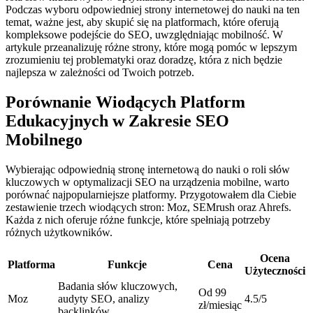
Podczas wyboru odpowiedniej strony internetowej do nauki na ten
temat, ważne jest, aby skupić się na platformach, które oferują
kompleksowe podejście do SEO, uwzględniając mobilność. W
artykule przeanalizuję różne strony, które mogą pomóc w lepszym
zrozumieniu tej problematyki oraz doradzę, która z nich będzie
najlepsza w zależności od Twoich potrzeb.
Porównanie Wiodących Platform
Edukacyjnych w Zakresie SEO
Mobilnego
Wybierając odpowiednią stronę internetową do nauki o roli słów
kluczowych w optymalizacji SEO na urządzenia mobilne, warto
porównać najpopularniejsze platformy. Przygotowałem dla Ciebie
zestawienie trzech wiodących stron: Moz, SEMrush oraz Ahrefs.
Każda z nich oferuje różne funkcje, które spełniają potrzeby
różnych użytkowników.
Ocena
Platforma
Funkcje
Cena
Użyteczności
Badania słów kluczowych,
Od 99
Moz
audyty SEO, analizy
4.5/5
zł/miesiąc
backlinków