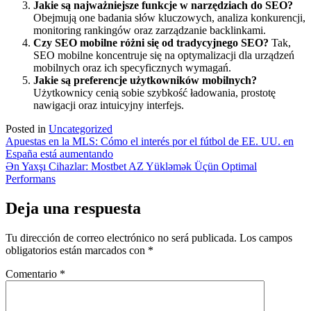
Jakie są najważniejsze funkcje w narzędziach do SEO?
Obejmują one badania słów kluczowych, analiza konkurencji,
monitoring rankingów oraz zarządzanie backlinkami.
Czy SEO mobilne różni się od tradycyjnego SEO?
Tak,
SEO mobilne koncentruje się na optymalizacji dla urządzeń
mobilnych oraz ich specyficznych wymagań.
Jakie są preferencje użytkowników mobilnych?
Użytkownicy cenią sobie szybkość ładowania, prostotę
nawigacji oraz intuicyjny interfejs.
Posted in
Uncategorized
Navegación
Apuestas en la MLS: Cómo el interés por el fútbol de EE. UU. en
España está aumentando
de
Ən Yaxşı Cihazlar: Mostbet AZ Yükləmək Üçün Optimal
entradas
Performans
Deja una respuesta
Tu dirección de correo electrónico no será publicada.
Los campos
obligatorios están marcados con
*
Comentario
*