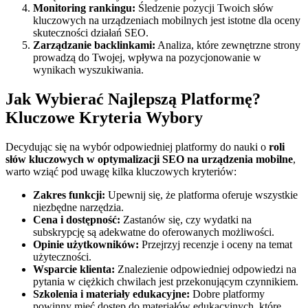
Monitoring rankingu:
Śledzenie pozycji Twoich słów
kluczowych na urządzeniach mobilnych jest istotne dla oceny
skuteczności działań SEO.
Zarządzanie backlinkami:
Analiza, które zewnętrzne strony
prowadzą do Twojej, wpływa na pozycjonowanie w
wynikach wyszukiwania.
Jak Wybierać Najlepszą Platformę?
Kluczowe Kryteria Wybory
Decydując się na wybór odpowiedniej platformy do nauki o
roli
słów kluczowych w optymalizacji SEO na urządzenia mobilne
,
warto wziąć pod uwagę kilka kluczowych kryteriów:
Zakres funkcji:
Upewnij się, że platforma oferuje wszystkie
niezbędne narzędzia.
Cena i dostępność:
Zastanów się, czy wydatki na
subskrypcję są adekwatne do oferowanych możliwości.
Opinie użytkowników:
Przejrzyj recenzje i oceny na temat
użyteczności.
Wsparcie klienta:
Znalezienie odpowiedniej odpowiedzi na
pytania w ciężkich chwilach jest przekonującym czynnikiem.
Szkolenia i materiały edukacyjne:
Dobre platformy
powinny mieć dostęp do materiałów edukacyjnych, które