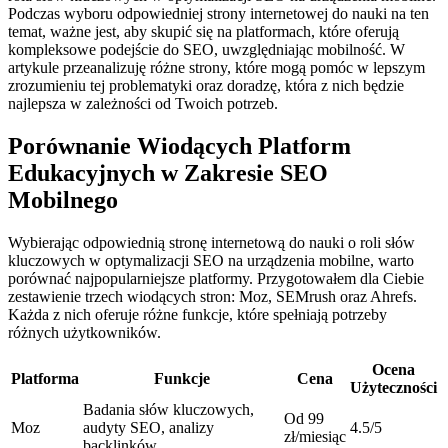
Podczas wyboru odpowiedniej strony internetowej do nauki na ten
temat, ważne jest, aby skupić się na platformach, które oferują
kompleksowe podejście do SEO, uwzględniając mobilność. W
artykule przeanalizuję różne strony, które mogą pomóc w lepszym
zrozumieniu tej problematyki oraz doradzę, która z nich będzie
najlepsza w zależności od Twoich potrzeb.
Porównanie Wiodących Platform
Edukacyjnych w Zakresie SEO
Mobilnego
Wybierając odpowiednią stronę internetową do nauki o roli słów
kluczowych w optymalizacji SEO na urządzenia mobilne, warto
porównać najpopularniejsze platformy. Przygotowałem dla Ciebie
zestawienie trzech wiodących stron: Moz, SEMrush oraz Ahrefs.
Każda z nich oferuje różne funkcje, które spełniają potrzeby
różnych użytkowników.
Ocena
Platforma
Funkcje
Cena
Użyteczności
Badania słów kluczowych,
Od 99
Moz
audyty SEO, analizy
4.5/5
zł/miesiąc
backlinków