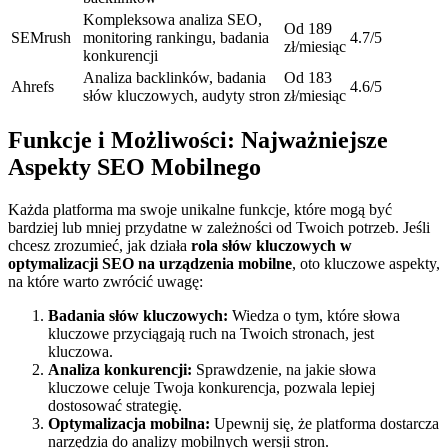
Kompleksowa analiza SEO,
Od 189
SEMrush
monitoring rankingu, badania
4.7/5
zł/miesiąc
konkurencji
Analiza backlinków, badania
Od 183
Ahrefs
4.6/5
słów kluczowych, audyty stron
zł/miesiąc
Funkcje i Możliwości: Najważniejsze
Aspekty SEO Mobilnego
Każda platforma ma swoje unikalne funkcje, które mogą być
bardziej lub mniej przydatne w zależności od Twoich potrzeb. Jeśli
chcesz zrozumieć, jak działa
rola słów kluczowych w
optymalizacji SEO na urządzenia mobilne
, oto kluczowe aspekty,
na które warto zwrócić uwagę:
Badania słów kluczowych:
Wiedza o tym, które słowa
kluczowe przyciągają ruch na Twoich stronach, jest
kluczowa.
Analiza konkurencji:
Sprawdzenie, na jakie słowa
kluczowe celuje Twoja konkurencja, pozwala lepiej
dostosować strategię.
Optymalizacja mobilna:
Upewnij się, że platforma dostarcza
narzędzia do analizy mobilnych wersji stron.